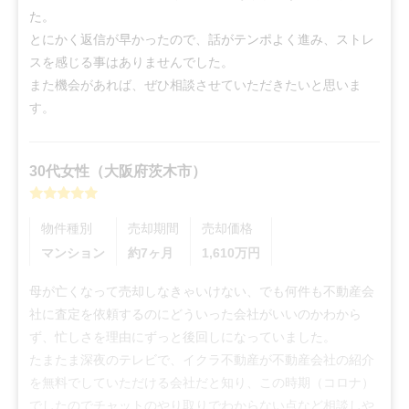
た。

とにかく返信が早かったので、話がテンポよく進み、ストレ
スを感じる事はありませんでした。

また機会があれば、ぜひ相談させていただきたいと思いま
す。
30代
女性
（
大阪府茨木市
）
物件種別
売却期間
売却価格
マンション
約7ヶ月
1,610
万円
母が亡くなって売却しなきゃいけない、でも何件も不動産会
社に査定を依頼するのにどういった会社がいいのかわから
ず、忙しさを理由にずっと後回しになっていました。

たまたま深夜のテレビで、イクラ不動産が不動産会社の紹介
を無料でしていただける会社だと知り、この時期（コロナ）
でしたのでチャットのやり取りでわからない点など相談しや