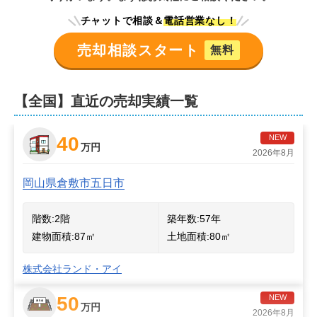
チャットで相談＆
電話営業なし！
売却相談スタート
無料
【全国】直近の売却実績一覧
40
NEW
万円
2026年8月
岡山県倉敷市五日市
階数:
2
階
築年数:
57年
建物面積:
87
㎡
土地面積:
80
㎡
株式会社ランド・アイ
50
NEW
万円
2026年8月