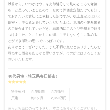
以前から、いつかはウチを売却処分して別のところで老後
を…と思っていましたので、せめて評価査定額だけでも知っ
ておきたいと貴社にご依頼した訳ですが、机上査定とはいえ
綿密・丁寧な査定をしていただいた上に、地域の不動産業者
のご紹介までしていただき、結果的にこのたび売却まで辿り
つけましたこと、しかもこの間、半年もないうちに進めるこ
とができ感謝の思いでいっぱいです。

ありがとうございました。また不明な点などありましたらお
尋ねする機会もあるかと思いますが、その折にはよろしくお
願いいたします。
40代
男性
（
埼玉県春日部市
）
物件種別
売却期間
売却価格
戸建
約3ヶ月
2,350
万円
色々と相談にのって下さり、本当にありがとうございまし