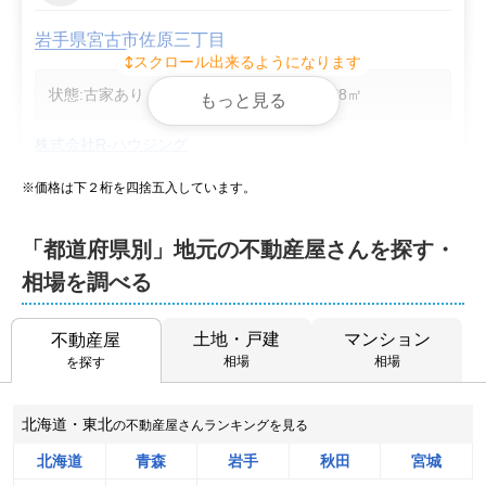
岩手県宮古市佐原三丁目
スクロール出来るようになります
状態:
古家あり
土地面積:
178
㎡
もっと見る
株式会社R-ハウジング
※価格は下２桁を四捨五入しています。
2,100
NEW
万円
2026年8月
「都道府県別」地元の不動産屋さんを探す・
千葉県君津市中野五丁目
相場を調べる
階数:
2
階
築年数:
26年
土地・戸建
マンション
建物面積:
不動産屋
125
㎡
土地面積:
213
㎡
相場
相場
を探す
センチュリー21 株式会社エステートコンサル
北海道・東北
の不動産屋さんランキングを見る
1,900
NEW
万円
2026年8月
北海道
青森
岩手
秋田
宮城