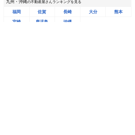
九州・沖縄
の不動産屋さんランキングを見る
状態:
更地
土地面積:
95
㎡
福岡
佐賀
長崎
大分
熊本
阪急阪神不動産株式会社 長岡営業所
宮崎
鹿児島
沖縄
1,200
NEW
無料＆チャットで気軽に相談
万円
2026年8月
売却相談をはじめる（無料）
全国
の売却相場・動向を調べる
北海道北広島市西の里北五丁目
状態:
更地
土地
戸建て
土地面積:
268
㎡
マンション
の売却相場
の売却相場
の売却相場
イエステーション北広島・恵庭店 株式会社八城地建
「地元」
で
売却実績が豊富な
不動産屋さんランキングを見る
2,500
NEW
万円
2026年8月
埼玉県鴻巣市宮地四丁目
状態:
更地
土地面積:
222
㎡