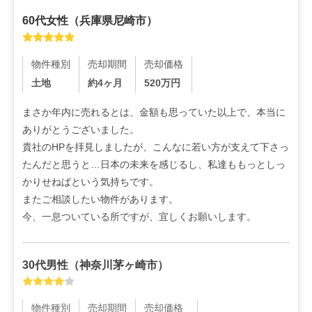
60代
女性
（
兵庫県尼崎市
）
物件種別
売却期間
売却価格
土地
約4ヶ月
520
万円
まさか年内に売れるとは、金額も思っていた以上で、本当に
ありがとうございました。

貴社のHPを拝見しましたが、こんなに若い方が支えて下さっ
たんだと思うと…日本の未来を感じるし、私達ももっとしっ
かりせねばという気持ちです。

またご相談したい物件があります。

今、一息ついている所ですが、宜しくお願いします。
30代
男性
（
神奈川茅ヶ崎市
）
物件種別
売却期間
売却価格