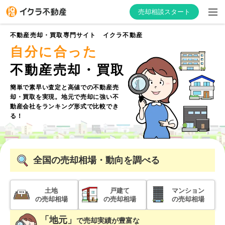
売却相談スタート
不動産売却・買取専門サイト イクラ不動産
自分に合った
不動産売却・買取
はじめての方へ
簡単で素早い査定と高値での不動産売
却・買取を実現。
地元で売却に強い不
不動産会社を探す
動産会社をランキング形式で比較でき
る！
物件の価格を知る
お家の売却を学ぶ
全国
の売却相場・動向を調べる
不動産会社向け情報
土地
戸建て
マンション
の売却相場
の売却相場
の売却相場
「地元」
で
売却実績が豊富な