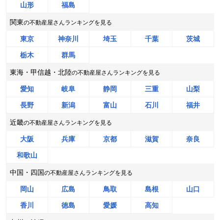
山形
福島
奈良県香芝市穴虫
関東
の不動産屋さんランキングを見る
状態:
更地
土地面積:
184
㎡
東京
神奈川
埼玉
千葉
茨城
株式会社丸山不動産販売
栃木
群馬
東海・甲信越・北陸
の不動産屋さんランキングを見る
1,300
NEW
万円
2026年8月
愛知
岐阜
静岡
三重
山梨
長野
新潟
富山
石川
福井
滋賀県野洲市三上
近畿
の不動産屋さんランキングを見る
状態:
古家あり
土地面積:
167
㎡
大阪
兵庫
京都
滋賀
奈良
株式会社HOUSE GATE
和歌山
中国・四国
の不動産屋さんランキングを見る
2,500
NEW
万円
2026年8月
岡山
広島
鳥取
島根
山口
京都府向日市上植野町
香川
徳島
愛媛
高知