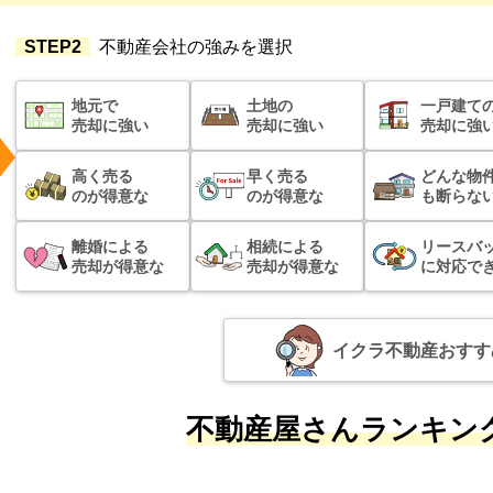
STEP2
不動産会社の強みを選択
地元で
土地の
一戸建て
売却に強い
売却に強い
売却に強
高く売る
早く売る
どんな物
のが得意な
のが得意な
も断らな
離婚による
相続による
リースバ
売却が得意な
売却が得意な
に対応で
イクラ不動産おすす
不動産屋さんランキング