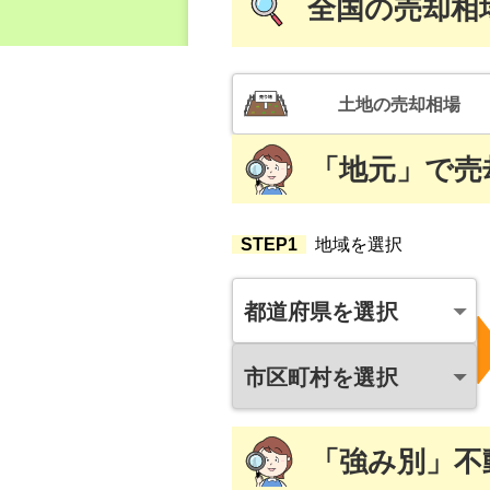
全国
の売却相
土地
の売却相場
「地元」
で
売
STEP1
地域を選択
都道府県を選択
市区町村を選択
「強み別」
不