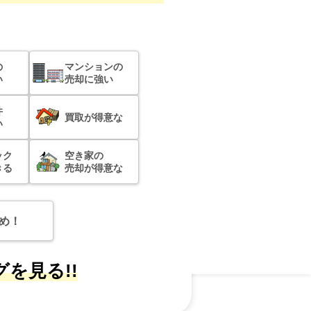
の
マンションの
い
売却に強い
件
買取が得意な
い
ック
空き家の
きる
売却が得意な
め！
を見る!!