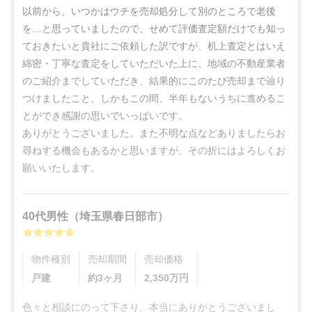
以前から、いつかはウチを売却処分して別のところで老後
を…と思っていましたので、せめて評価査定額だけでも知っ
ておきたいと貴社にご依頼した訳ですが、机上査定とはいえ
綿密・丁寧な査定をしていただいた上に、地域の不動産業者
のご紹介までしていただき、結果的にこのたび売却まで辿り
つけましたこと、しかもこの間、半年もないうちに進めるこ
とができ感謝の思いでいっぱいです。

ありがとうございました。また不明な点などありましたらお
尋ねする機会もあるかと思いますが、その折にはよろしくお
願いいたします。
40代
男性
（
埼玉県春日部市
）
物件種別
売却期間
売却価格
戸建
約3ヶ月
2,350
万円
色々と相談にのって下さり、本当にありがとうございまし