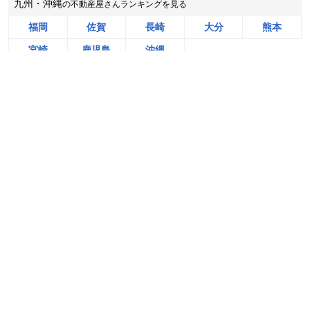
九州・沖縄
の不動産屋さんランキングを見る
状態:
更地
土地面積:
95
㎡
福岡
佐賀
長崎
大分
熊本
阪急阪神不動産株式会社 長岡営業所
宮崎
鹿児島
沖縄
1,200
NEW
無料＆チャットで気軽に相談
万円
2026年8月
売却相談をはじめる（無料）
全国
の売却相場・動向を調べる
北海道北広島市西の里北五丁目
状態:
更地
土地
戸建て
土地面積:
268
㎡
マンション
の売却相場
の売却相場
の売却相場
イエステーション北広島・恵庭店 株式会社八城地建
「地元」
で
売却実績が豊富な
不動産屋さんランキングを見る
2,500
NEW
万円
2026年8月
埼玉県鴻巣市宮地四丁目
状態:
更地
土地面積:
222
㎡