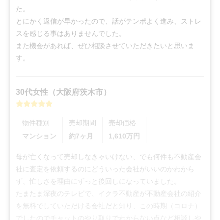
た。

とにかく返信が早かったので、話がテンポよく進み、ストレ
スを感じる事はありませんでした。

また機会があれば、ぜひ相談させていただきたいと思いま
す。
30代
女性
（
大阪府茨木市
）
物件種別
売却期間
売却価格
マンション
約7ヶ月
1,610
万円
母が亡くなって売却しなきゃいけない、でも何件も不動産会
社に査定を依頼するのにどういった会社がいいのかわから
ず、忙しさを理由にずっと後回しになっていました。

たまたま深夜のテレビで、イクラ不動産が不動産会社の紹介
を無料でしていただける会社だと知り、この時期（コロナ）
でしたのでチャットのやり取りでわからない点など相談しや