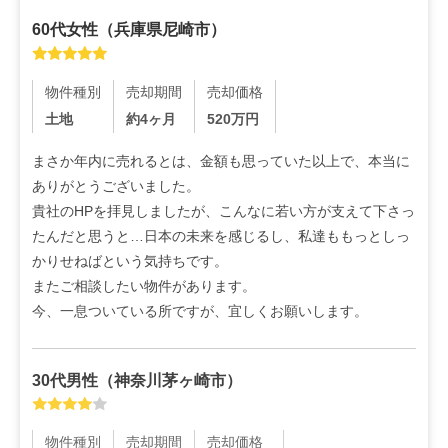
60代
女性
（
兵庫県尼崎市
）
物件種別
売却期間
売却価格
土地
約4ヶ月
520
万円
まさか年内に売れるとは、金額も思っていた以上で、本当に
ありがとうございました。

貴社のHPを拝見しましたが、こんなに若い方が支えて下さっ
たんだと思うと…日本の未来を感じるし、私達ももっとしっ
かりせねばという気持ちです。

またご相談したい物件があります。

今、一息ついている所ですが、宜しくお願いします。
30代
男性
（
神奈川茅ヶ崎市
）
物件種別
売却期間
売却価格