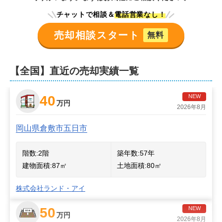
チャットで相談＆
電話営業なし！
売却相談スタート
無料
【全国】直近の売却実績一覧
40
NEW
万円
2026年8月
岡山県倉敷市五日市
階数:
2
階
築年数:
57年
建物面積:
87
㎡
土地面積:
80
㎡
株式会社ランド・アイ
50
NEW
万円
2026年8月