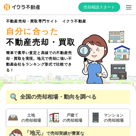
売却相談スタート
不動産売却・買取専門サイト イクラ不動産
自分に合った
不動産売却・買取
はじめての方へ
簡単で素早い査定と高値での不動産売
却・買取を実現。
地元で売却に強い不
不動産会社を探す
動産会社をランキング形式で比較でき
る！
物件の価格を知る
お家の売却を学ぶ
全国
の売却相場・動向を調べる
不動産会社向け情報
土地
戸建て
マンション
の売却相場
の売却相場
の売却相場
「地元」
で
売却実績が豊富な