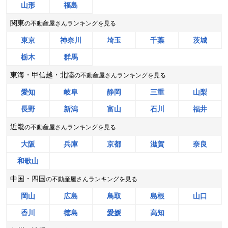
山形
福島
奈良県香芝市穴虫
関東
の不動産屋さんランキングを見る
状態:
更地
土地面積:
184
㎡
東京
神奈川
埼玉
千葉
茨城
株式会社丸山不動産販売
栃木
群馬
東海・甲信越・北陸
の不動産屋さんランキングを見る
1,300
NEW
万円
2026年8月
愛知
岐阜
静岡
三重
山梨
長野
新潟
富山
石川
福井
滋賀県野洲市三上
近畿
の不動産屋さんランキングを見る
状態:
古家あり
土地面積:
167
㎡
大阪
兵庫
京都
滋賀
奈良
株式会社HOUSE GATE
和歌山
中国・四国
の不動産屋さんランキングを見る
2,500
NEW
万円
2026年8月
岡山
広島
鳥取
島根
山口
京都府向日市上植野町
香川
徳島
愛媛
高知