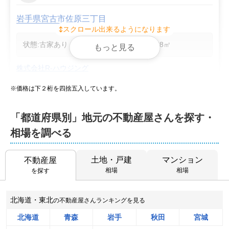
岩手県宮古市佐原三丁目
スクロール出来るようになります
状態:
古家あり
土地面積:
178
㎡
もっと見る
株式会社R-ハウジング
※価格は下２桁を四捨五入しています。
2,100
NEW
万円
2026年8月
「都道府県別」地元の不動産屋さんを探す・
千葉県君津市中野五丁目
相場を調べる
階数:
2
階
築年数:
26年
土地・戸建
マンション
建物面積:
不動産屋
125
㎡
土地面積:
213
㎡
相場
相場
を探す
センチュリー21 株式会社エステートコンサル
北海道・東北
の不動産屋さんランキングを見る
1,900
NEW
万円
2026年8月
北海道
青森
岩手
秋田
宮城