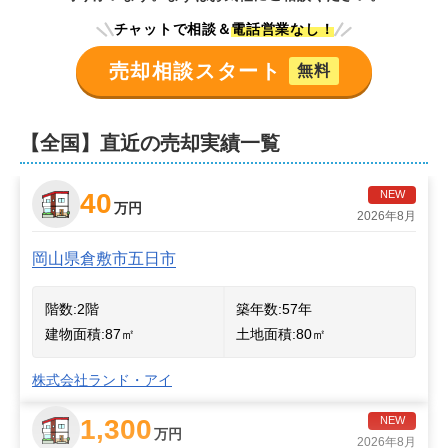
チャットで相談＆
電話営業なし！
売却相談スタート
無料
【全国】直近の売却実績一覧
40
NEW
万円
2026年8月
岡山県倉敷市五日市
階数:
2
階
築年数:
57年
建物面積:
87
㎡
土地面積:
80
㎡
株式会社ランド・アイ
1,300
NEW
万円
2026年8月