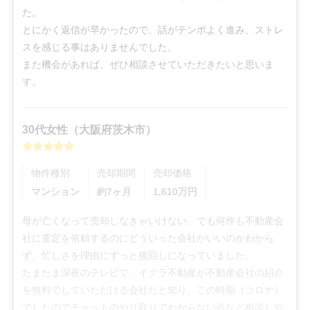
た。

とにかく返信が早かったので、話がテンポよく進み、ストレ
スを感じる事はありませんでした。

また機会があれば、ぜひ相談させていただきたいと思いま
す。
30代
女性
（
大阪府茨木市
）
物件種別
売却期間
売却価格
マンション
約7ヶ月
1,610
万円
母が亡くなって売却しなきゃいけない、でも何件も不動産会
社に査定を依頼するのにどういった会社がいいのかわから
ず、忙しさを理由にずっと後回しになっていました。

たまたま深夜のテレビで、イクラ不動産が不動産会社の紹介
を無料でしていただける会社だと知り、この時期（コロナ）
でしたのでチャットのやり取りでわからない点など相談しや