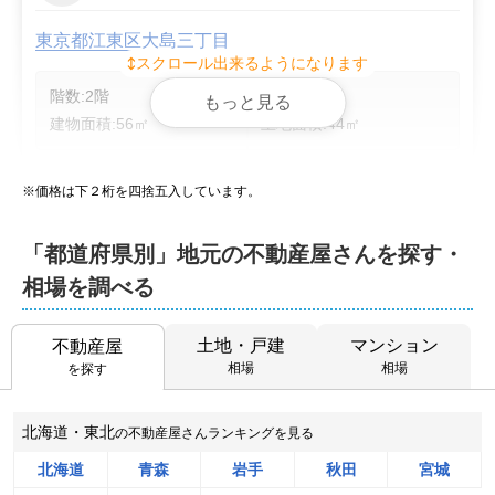
東京都江東区大島三丁目
スクロール出来るようになります
階数:
2
階
築年数:
49年
もっと見る
建物面積:
56
㎡
土地面積:
44
㎡
ミライアス株式会社
※価格は下２桁を四捨五入しています。
50
NEW
万円
2026年8月
「都道府県別」地元の不動産屋さんを探す・
相場を調べる
岩手県宮古市佐原三丁目
土地・戸建
マンション
状態:
不動産屋
古家あり
土地面積:
178
㎡
相場
相場
を探す
株式会社R-ハウジング
北海道・東北
の不動産屋さんランキングを見る
2,100
NEW
万円
2026年8月
北海道
青森
岩手
秋田
宮城