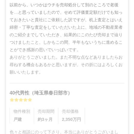
以前から、いつかはウチを売却処分して別のところで老後
を…と思っていましたので、せめて評価査定額だけでも知っ
ておきたいと貴社にご依頼した訳ですが、机上査定とはいえ
綿密・丁寧な査定をしていただいた上に、地域の不動産業者
のご紹介までしていただき、結果的にこのたび売却まで辿り
つけましたこと、しかもこの間、半年もないうちに進めるこ
とができ感謝の思いでいっぱいです。

ありがとうございました。また不明な点などありましたらお
尋ねする機会もあるかと思いますが、その折にはよろしくお
願いいたします。
40代
男性
（
埼玉県春日部市
）
物件種別
売却期間
売却価格
戸建
約3ヶ月
2,350
万円
色々と相談にのって下さり、本当にありがとうございまし