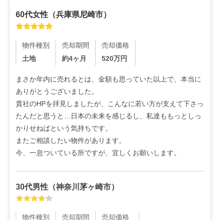
60代
女性
（
兵庫県尼崎市
）
物件種別
売却期間
売却価格
土地
約4ヶ月
520
万円
まさか年内に売れるとは、金額も思っていた以上で、本当に
ありがとうございました。

貴社のHPを拝見しましたが、こんなに若い方が支えて下さっ
たんだと思うと…日本の未来を感じるし、私達ももっとしっ
かりせねばという気持ちです。

またご相談したい物件があります。

今、一息ついている所ですが、宜しくお願いします。
30代
男性
（
神奈川茅ヶ崎市
）
物件種別
売却期間
売却価格