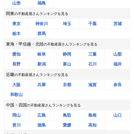
山形
福島
千葉県君津市中野五丁目
関東
の不動産屋さんランキングを見る
階数:
2
階
築年数:
26年
東京
神奈川
埼玉
千葉
茨城
建物面積:
125
㎡
土地面積:
213
㎡
栃木
群馬
センチュリー21 株式会社エステートコンサル
東海・甲信越・北陸
の不動産屋さんランキングを見る
400
NEW
愛知
岐阜
静岡
三重
山梨
万円
2026年8月
長野
新潟
富山
石川
福井
徳島県徳島市下助任町四丁目
近畿
の不動産屋さんランキングを見る
大阪
兵庫
京都
滋賀
奈良
階数:
2
階
築年数:
65年
和歌山
建物面積:
80
㎡
土地面積:
91
㎡
中国・四国
の不動産屋さんランキングを見る
株式会社SUMiTAS徳島
岡山
広島
鳥取
島根
山口
500
NEW
万円
香川
徳島
愛媛
高知
2026年8月