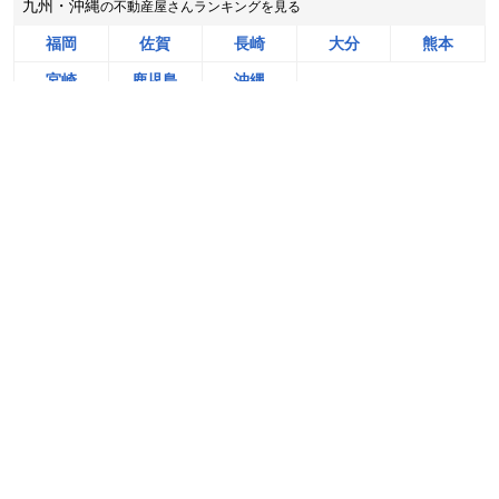
九州・沖縄
の不動産屋さんランキングを見る
茨城県神栖市若松中央四丁目
福岡
佐賀
長崎
大分
熊本
階数:
1
階
築年数:
43年
宮崎
鹿児島
沖縄
建物面積:
60
㎡
土地面積:
150
㎡
無料＆チャットで気軽に相談
スカイハウジング有限会社
売却相談をはじめる（無料）
全国
の売却相場・動向を調べる
200
NEW
万円
2026年8月
土地
戸建て
マンション
の売却相場
の売却相場
の売却相場
埼玉県本庄市児玉町蛭川
「地元」
で
売却実績が豊富な
状態:
更地
土地面積:
881
㎡
不動産屋さんランキングを見る
株式会社ネクストステージ
2,200
NEW
万円
2026年8月
大阪府枚方市香里ケ丘四丁目