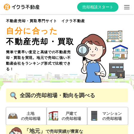
売却相談スタート
不動産売却・買取専門サイト イクラ不動産
自分に合った
不動産売却・買取
はじめての方へ
簡単で素早い査定と高値での不動産売
却・買取を実現。
地元で売却に強い不
不動産会社を探す
動産会社をランキング形式で比較でき
る！
物件の価格を知る
お家の売却を学ぶ
全国
の売却相場・動向を調べる
不動産会社向け情報
土地
戸建て
マンション
の売却相場
の売却相場
の売却相場
「地元」
で
売却実績が豊富な