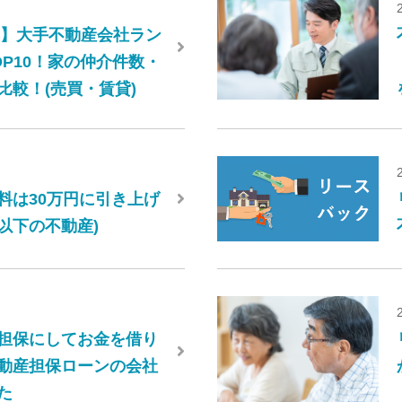
6年】大手不動産会社ラン
OP10！家の仲介件数・
比較！(売買・賃貸)
料は30万円に引き上げ
円以下の不動産)
担保にしてお金を借り
動産担保ローンの会社
た