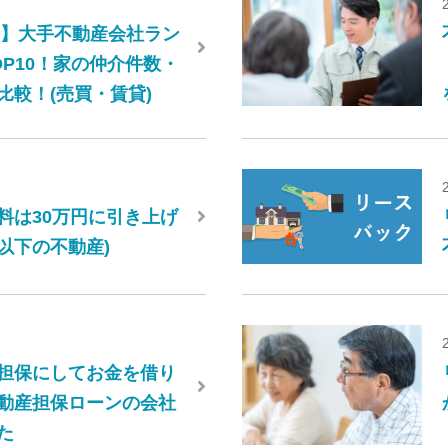
6年】大手不動産会社ラン
OP10！家の仲介件数・
比較！(売買・賃貸)
料は30万円に引き上げ
円以下の不動産)
担保にしてお金を借り
動産担保ローンの会社
た