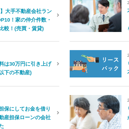
6年】大手不動産会社ラン
OP10！家の仲介件数・
比較！(売買・賃貸)
料は30万円に引き上げ
円以下の不動産)
担保にしてお金を借り
動産担保ローンの会社
た