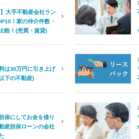
6年】大手不動産会社ラン
OP10！家の仲介件数・
比較！(売買・賃貸)
料は30万円に引き上げ
円以下の不動産)
担保にしてお金を借り
動産担保ローンの会社
た