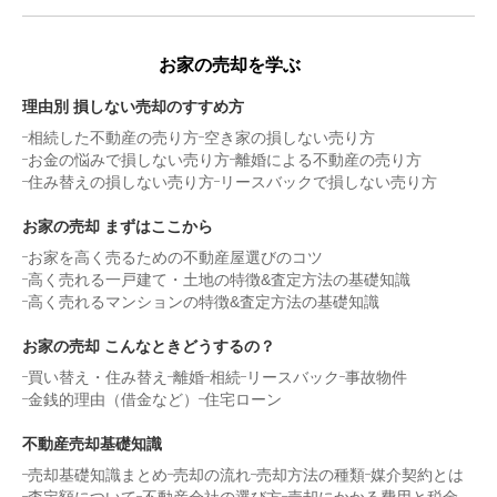
お家の売却を学ぶ
理由別 損しない売却のすすめ方
相続した不動産の売り方
空き家の損しない売り方
お金の悩みで損しない売り方
離婚による不動産の売り方
住み替えの損しない売り方
リースバックで損しない売り方
お家の売却 まずはここから
お家を高く売るための不動産屋選びのコツ
高く売れる一戸建て・土地の特徴&査定方法の基礎知識
高く売れるマンションの特徴&査定方法の基礎知識
お家の売却 こんなときどうするの？
買い替え・住み替え
離婚
相続
リースバック
事故物件
金銭的理由（借金など）
住宅ローン
不動産売却基礎知識
売却基礎知識まとめ
売却の流れ
売却方法の種類
媒介契約とは
査定額について
不動産会社の選び方
売却にかかる費用と税金