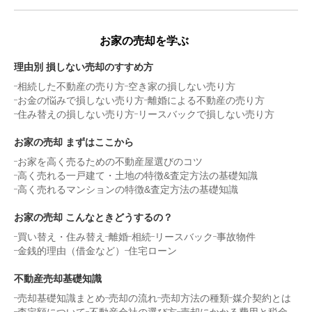
お家の売却を学ぶ
理由別 損しない売却のすすめ方
相続した不動産の売り方
空き家の損しない売り方
お金の悩みで損しない売り方
離婚による不動産の売り方
住み替えの損しない売り方
リースバックで損しない売り方
お家の売却 まずはここから
お家を高く売るための不動産屋選びのコツ
高く売れる一戸建て・土地の特徴&査定方法の基礎知識
高く売れるマンションの特徴&査定方法の基礎知識
お家の売却 こんなときどうするの？
買い替え・住み替え
離婚
相続
リースバック
事故物件
金銭的理由（借金など）
住宅ローン
不動産売却基礎知識
売却基礎知識まとめ
売却の流れ
売却方法の種類
媒介契約とは
査定額について
不動産会社の選び方
売却にかかる費用と税金