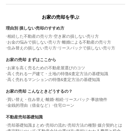
お家の売却を学ぶ
理由別 損しない売却のすすめ方
相続した不動産の売り方
空き家の損しない売り方
お金の悩みで損しない売り方
離婚による不動産の売り方
住み替えの損しない売り方
リースバックで損しない売り方
お家の売却 まずはここから
お家を高く売るための不動産屋選びのコツ
高く売れる一戸建て・土地の特徴&査定方法の基礎知識
高く売れるマンションの特徴&査定方法の基礎知識
お家の売却 こんなときどうするの？
買い替え・住み替え
離婚
相続
リースバック
事故物件
金銭的理由（借金など）
住宅ローン
不動産売却基礎知識
売却基礎知識まとめ
売却の流れ
売却方法の種類
媒介契約とは
査定額について
不動産会社の選び方
売却にかかる費用と税金