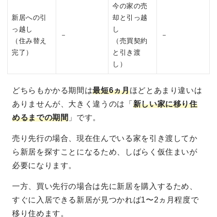
今の家の売
新居への引
却と引っ越
っ越し
し
－
－
（住み替え
（売買契約
完了）
と引き渡
し）
どちらもかかる期間は
最短6ヵ月
ほどとあまり違いは
ありませんが、大きく違うのは「
新しい家に移り住
めるまでの期間
」です。
売り先行の場合、現在住んでいる家を引き渡してか
ら新居を探すことになるため、しばらく仮住まいが
必要になります。
一方、買い先行の場合は先に新居を購入するため、
すぐに入居できる新居が見つかれば1〜2ヵ月程度で
移り住めます。