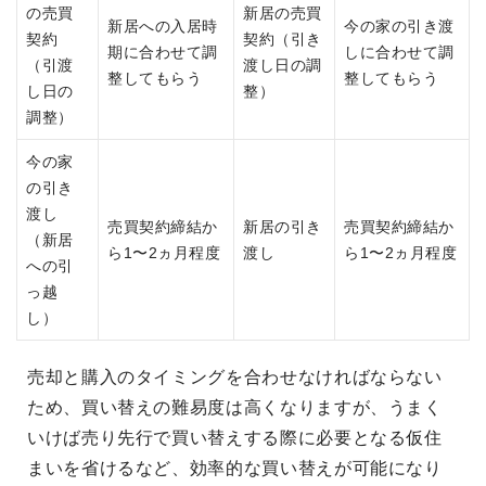
の売買
新居の売買
新居への入居時
今の家の引き渡
契約
契約（引き
期に合わせて調
しに合わせて調
（引渡
渡し日の調
整してもらう
整してもらう
し日の
整）
調整）
今の家
の引き
渡し
売買契約締結か
新居の引き
売買契約締結か
（新居
ら1〜2ヵ月程度
渡し
ら1〜2ヵ月程度
への引
っ越
し）
売却と購入のタイミングを合わせなければならない
ため、買い替えの難易度は高くなりますが、うまく
いけば売り先行で買い替えする際に必要となる仮住
まいを省けるなど、効率的な買い替えが可能になり