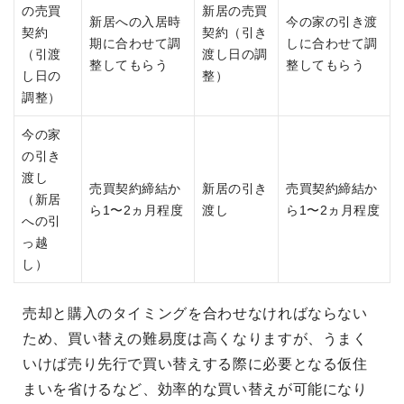
の売買
新居の売買
新居への入居時
今の家の引き渡
契約
契約（引き
期に合わせて調
しに合わせて調
（引渡
渡し日の調
整してもらう
整してもらう
し日の
整）
調整）
今の家
の引き
渡し
売買契約締結か
新居の引き
売買契約締結か
（新居
ら1〜2ヵ月程度
渡し
ら1〜2ヵ月程度
への引
っ越
し）
売却と購入のタイミングを合わせなければならない
ため、買い替えの難易度は高くなりますが、うまく
いけば売り先行で買い替えする際に必要となる仮住
まいを省けるなど、効率的な買い替えが可能になり