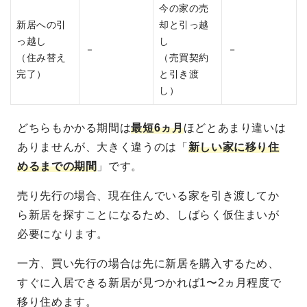
今の家の売
新居への引
却と引っ越
っ越し
し
－
－
（住み替え
（売買契約
完了）
と引き渡
し）
どちらもかかる期間は
最短6ヵ月
ほどとあまり違いは
ありませんが、大きく違うのは「
新しい家に移り住
めるまでの期間
」です。
売り先行の場合、現在住んでいる家を引き渡してか
ら新居を探すことになるため、しばらく仮住まいが
必要になります。
一方、買い先行の場合は先に新居を購入するため、
すぐに入居できる新居が見つかれば1〜2ヵ月程度で
移り住めます。