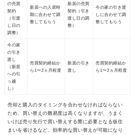
の売買
新居の売買
新居への入居時
今の家の引き渡
契約
契約（引き
期に合わせて調
しに合わせて調
（引渡
渡し日の調
整してもらう
整してもらう
し日の
整）
調整）
今の家
の引き
渡し
売買契約締結か
新居の引き
売買契約締結か
（新居
ら1〜2ヵ月程度
渡し
ら1〜2ヵ月程度
への引
っ越
し）
売却と購入のタイミングを合わせなければならない
ため、買い替えの難易度は高くなりますが、うまく
いけば売り先行で買い替えする際に必要となる仮住
まいを省けるなど、効率的な買い替えが可能になり