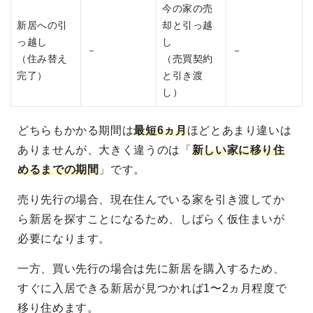
今の家の売
新居への引
却と引っ越
っ越し
し
－
－
（住み替え
（売買契約
完了）
と引き渡
し）
どちらもかかる期間は
最短6ヵ月
ほどとあまり違いは
ありませんが、大きく違うのは「
新しい家に移り住
めるまでの期間
」です。
売り先行の場合、現在住んでいる家を引き渡してか
ら新居を探すことになるため、しばらく仮住まいが
必要になります。
一方、買い先行の場合は先に新居を購入するため、
すぐに入居できる新居が見つかれば1〜2ヵ月程度で
移り住めます。