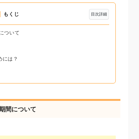
もくじ
目次詳細
間について
めには？
る期間について