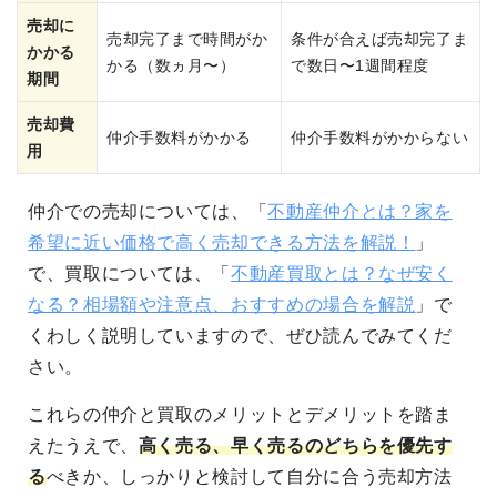
売却に
売却完了まで時間がか
条件が合えば売却完了ま
かかる
かる（数ヵ月〜）
で数日〜1週間程度
期間
売却費
仲介手数料がかかる
仲介手数料がかからない
用
仲介での売却については、「
不動産仲介とは？家を
希望に近い価格で高く売却できる方法を解説！
」
で、買取については、「
不動産買取とは？なぜ安く
なる？相場額や注意点、おすすめの場合を解説
」で
くわしく説明していますので、ぜひ読んでみてくだ
さい。
これらの仲介と買取のメリットとデメリットを踏ま
えたうえで、
高く売る、早く売るのどちらを優先す
る
べきか、しっかりと検討して自分に合う売却方法