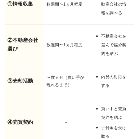
①情報収集
数週間〜1ヵ月程度
動産会社の情
報を調べる
不動産会社を
②不動産会社
数週間〜1ヵ月程度
選んで媒介契
選び
約を結ぶ
内見の対応を
〜数ヵ月（買い手が
③売却活動
現れるまで）
する
買い手と売買
契約を結ぶ
④売買契約
−
手付金を受け
取る