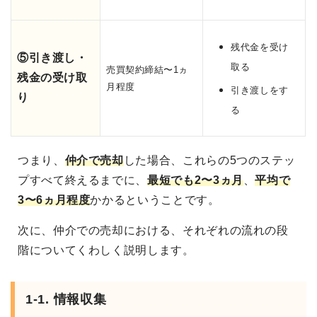
残代金を受け
⑤引き渡し・
取る
売買契約締結〜1ヵ
残金の受け取
月程度
引き渡しをす
り
る
つまり、
仲介で売却
した場合、これらの5つのステッ
プすべて終えるまでに、
最短でも2〜3ヵ月
、
平均で
3〜6ヵ月程度
かかるということです。
次に、仲介での売却における、それぞれの流れの段
階についてくわしく説明します。
1-1. 情報収集