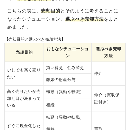
こちらの表に、
売却目的
とそのように考えることに
なったシチュエーション、
選ぶべき売却方法
をまと
めました。
【
売却
目的
と選ぶべき売却方法
】
おもなシチュエーショ
選ぶべき売却
売却
目的
ン
方法
買い替え、住み替え
少しでも高く売り
仲介
たい
離婚の財産分与
高く売りたいが売
転勤（異動や転職）
仲介（買取保
却期日が決まって
証付き）
相続
いる
転勤（異動や転職）
すぐに現金化した
相続
買取