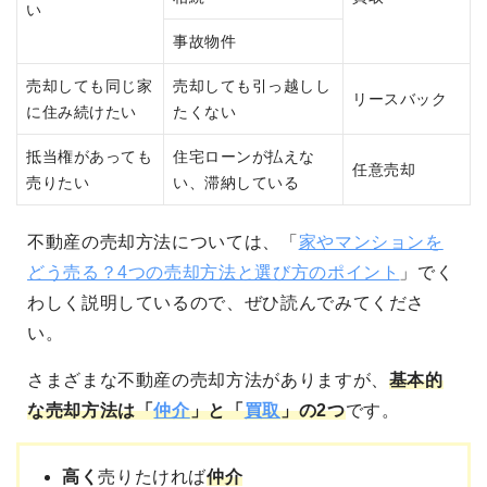
い
事故物件
売却しても同じ家
売却しても引っ越しし
リースバック
に住み続けたい
たくない
抵当権があっても
住宅ローンが払えな
任意売却
売りたい
い、滞納している
不動産の売却方法については、「
家やマンションを
どう売る？4つの売却方法と選び方のポイント
」でく
わしく説明しているので、ぜひ読んでみてくださ
い。
さまざまな不動産の売却方法がありますが、
基本的
な売却方法は「
仲介
」と「
買取
」の2つ
です。
高く
売りたければ
仲介