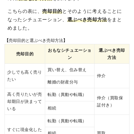
こちらの表に、
売却目的
とそのように考えることに
なったシチュエーション、
選ぶべき売却方法
をまと
めました。
【
売却
目的
と選ぶべき売却方法
】
おもなシチュエーショ
選ぶべき売却
売却
目的
ン
方法
買い替え、住み替え
少しでも高く売り
仲介
たい
離婚の財産分与
高く売りたいが売
転勤（異動や転職）
仲介（買取保
却期日が決まって
証付き）
相続
いる
転勤（異動や転職）
すぐに現金化した
相続
買取