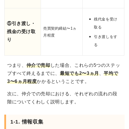
残代金を受け
⑤引き渡し・
取る
売買契約締結〜1ヵ
残金の受け取
月程度
引き渡しをす
り
る
つまり、
仲介で売却
した場合、これらの5つのステッ
プすべて終えるまでに、
最短でも2〜3ヵ月
、
平均で
3〜6ヵ月程度
かかるということです。
次に、仲介での売却における、それぞれの流れの段
階についてくわしく説明します。
1-1. 情報収集