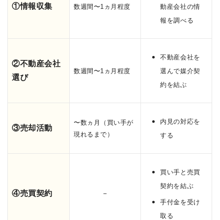
①情報収集
数週間〜1ヵ月程度
動産会社の情
報を調べる
不動産会社を
②不動産会社
数週間〜1ヵ月程度
選んで媒介契
選び
約を結ぶ
内見の対応を
〜数ヵ月（買い手が
③売却活動
現れるまで）
する
買い手と売買
契約を結ぶ
④売買契約
−
手付金を受け
取る