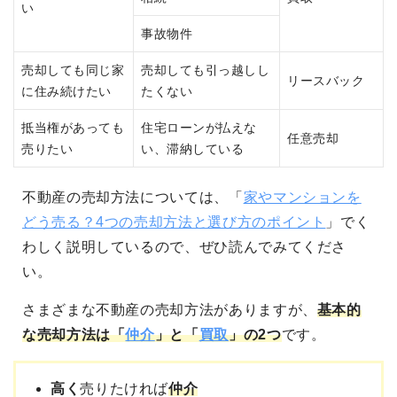
い
事故物件
売却しても同じ家
売却しても引っ越しし
リースバック
に住み続けたい
たくない
抵当権があっても
住宅ローンが払えな
任意売却
売りたい
い、滞納している
不動産の売却方法については、「
家やマンションを
どう売る？4つの売却方法と選び方のポイント
」でく
わしく説明しているので、ぜひ読んでみてくださ
い。
さまざまな不動産の売却方法がありますが、
基本的
な売却方法は「
仲介
」と「
買取
」の2つ
です。
高く
売りたければ
仲介