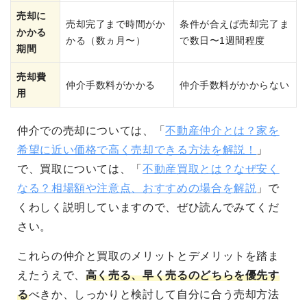
売却に
売却完了まで時間がか
条件が合えば売却完了ま
かかる
かる（数ヵ月〜）
で数日〜1週間程度
期間
売却費
仲介手数料がかかる
仲介手数料がかからない
用
仲介での売却については、「
不動産仲介とは？家を
希望に近い価格で高く売却できる方法を解説！
」
で、買取については、「
不動産買取とは？なぜ安く
なる？相場額や注意点、おすすめの場合を解説
」で
くわしく説明していますので、ぜひ読んでみてくだ
さい。
これらの仲介と買取のメリットとデメリットを踏ま
えたうえで、
高く売る、早く売るのどちらを優先す
る
べきか、しっかりと検討して自分に合う売却方法