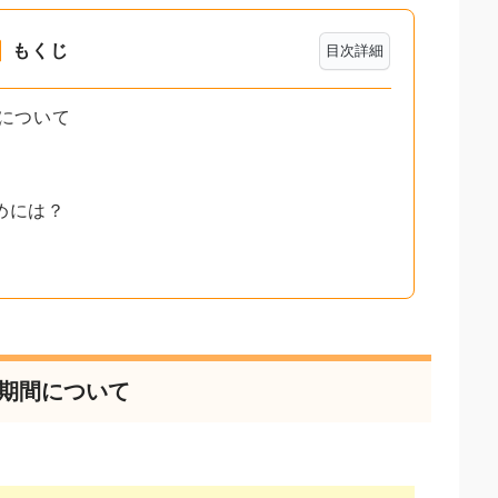
もくじ
目次詳細
間について
めには？
る期間について