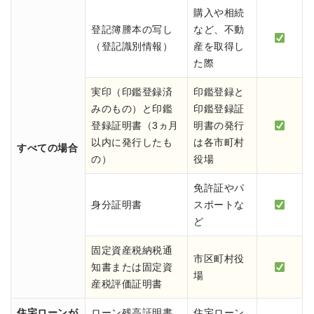
購入や相続
登記簿謄本の写し
など、不動
（登記識別情報）
産を取得し
た際
実印（印鑑登録済
印鑑登録と
みのもの）と印鑑
印鑑登録証
登録証明書（3ヵ月
明書の発行
以内に発行したも
は各市町村
すべての場合
の）
役場
免許証やパ
身分証明書
スポートな
ど
固定資産税納税通
市区町村役
知書または固定資
場
産税評価証明書
住宅ローンが
ローン残高証明書
住宅ローン