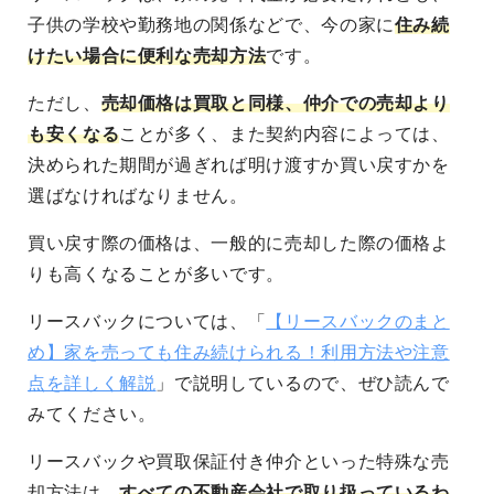
子供の学校や勤務地の関係などで、今の家に
住み続
けたい場合に便利な売却方法
です。
ただし、
売却価格は買取と同様、仲介での売却より
も安くなる
ことが多く、また契約内容によっては、
決められた期間が過ぎれば明け渡すか買い戻すかを
選ばなければなりません。
買い戻す際の価格は、一般的に売却した際の価格よ
りも高くなることが多いです
。
リースバックについては、「
【リースバックのまと
め】家を売っても住み続けられる！利用方法や注意
点を詳しく解説
」で説明しているので、ぜひ読んで
みてください。
リースバックや買取保証付き仲介といった
特殊な売
却方法は、
すべての不動産会社で取り扱っているわ