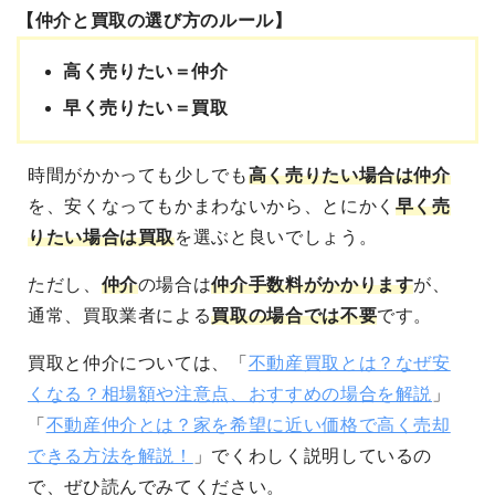
【仲介と買取の選び方のルール】
高く売りたい＝仲介
早く売りたい＝買取
時間がかかっても
少しでも
高く売りたい場合は仲介
を、安くなってもかまわないから、とにかく
早く売
りたい場合は買取
を選ぶと良いでしょう。
ただし、
仲介
の場合は
仲介手数料がかかります
が、
通常、買取業者による
買取の場合では不要
です。
買取と仲介については、「
不動産買取とは？なぜ安
くなる？相場額や注意点、おすすめの場合を解説
」
「
不動産仲介とは？家を希望に近い価格で高く売却
できる方法を解説！
」でくわしく説明しているの
で、ぜひ読んでみてください。