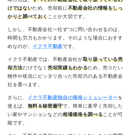
けではない
ため、売却前に
不動産会社の情報をしっ
かりと調べておく
ことが大切
です。
しかし、
不動産会社一社ずつに問い合わせるのは、
時間も労力もかかります
。そのような場合におすす
めなのが、
イクラ不動産
です。
イクラ不動産では、
不動産会社が
取り扱っている売
却方法
だけでなく
売却実績もわかる
ため、売りたい
物件や状況にピッタリ合った
売却力のある不動産会
社を選べます
。
さらに、
イクラ不動産独自の価格シミュレーター
を
使えば、
無料＆秘密厳守
で、簡単に素早く売却した
い家やマンションなどの
相場価格を調べる
ことが可
能
です。