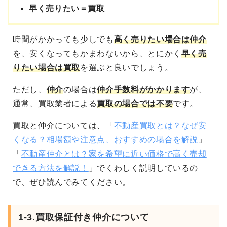
早く売りたい＝買取
時間がかかっても
少しでも
高く売りたい場合は仲介
を、安くなってもかまわないから、とにかく
早く売
りたい場合は買取
を選ぶと良いでしょう。
ただし、
仲介
の場合は
仲介手数料がかかります
が、
通常、買取業者による
買取の場合では不要
です。
買取と仲介については、「
不動産買取とは？なぜ安
くなる？相場額や注意点、おすすめの場合を解説
」
「
不動産仲介とは？家を希望に近い価格で高く売却
できる方法を解説！
」でくわしく説明しているの
で、ぜひ読んでみてください。
1-3.買取保証付き仲介について