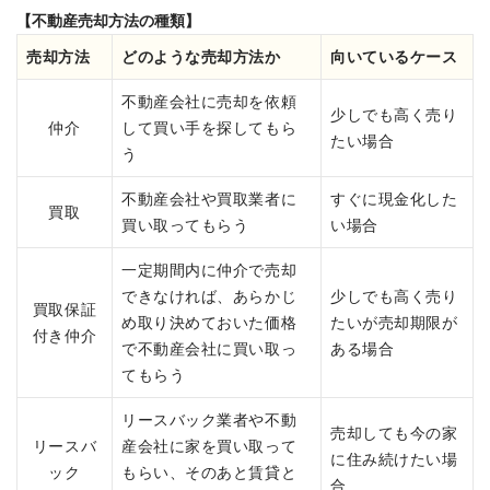
【不動産売却方法の種類】
売却方法
どのような売却方法か
向いているケース
不動産会社に売却を依頼
少しでも高く売り
仲介
して買い手を探してもら
たい場合
う
不動産会社や買取業者に
すぐに現金化した
買取
買い取ってもらう
い場合
一定期間内に仲介で売却
できなければ、あらかじ
少しでも高く売り
買取保証
め取り決めておいた価格
たいが売却期限が
付き仲介
で不動産会社に買い取っ
ある場合
てもらう
リースバック業者や不動
売却しても今の家
リースバ
産会社に家を買い取って
に住み続けたい場
ック
もらい、そのあと賃貸と
合