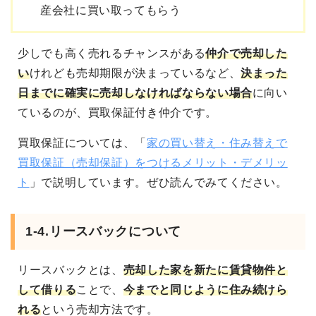
産会社に買い取ってもらう
少しでも高く売れるチャンスがある
仲介で売却した
い
けれども
売却期限が決まっているなど、
決まった
日までに確実に売却しなければならない
場合
に向い
ているのが、買取保証付き仲介です。
買取保証については、「
家の買い替え・住み替えで
買取保証（売却保証）をつけるメリット・デメリッ
ト
」で説明しています。ぜひ読んでみてください。
1-4.リースバックについて
リースバック
とは、
売却した家を新たに賃貸物件と
して借りる
ことで、
今までと同じように住み続けら
れる
という売却方法です。