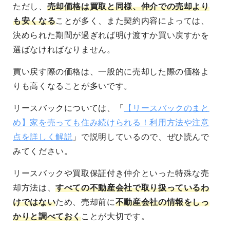
ただし、
売却価格は買取と同様、仲介での売却より
も安くなる
ことが多く、また契約内容によっては、
決められた期間が過ぎれば明け渡すか買い戻すかを
選ばなければなりません。
買い戻す際の価格は、一般的に売却した際の価格よ
りも高くなることが多いです
。
リースバックについては、「
【リースバックのまと
め】家を売っても住み続けられる！利用方法や注意
点を詳しく解説
」で説明しているので、ぜひ読んで
みてください。
リースバックや買取保証付き仲介といった
特殊な売
却方法は、
すべての不動産会社で取り扱っているわ
けではない
ため、売却前に
不動産会社の情報をしっ
かりと調べておく
ことが大切
です。