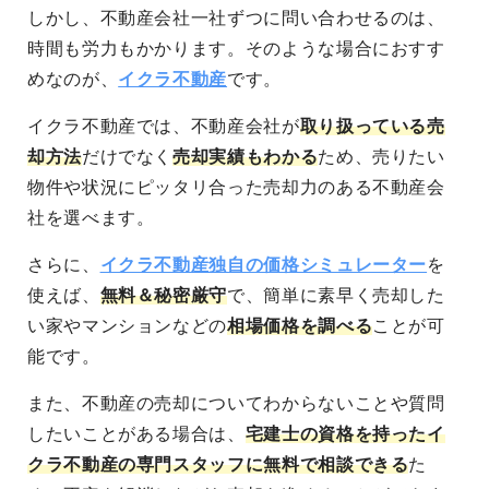
しかし、
不動産会社一社ずつに問い合わせるのは、
時間も労力もかかります
。そのような場合におすす
めなのが、
イクラ不動産
です。
イクラ不動産では、
不動産会社が
取り扱っている売
却方法
だけでなく
売却実績もわかる
ため、売りたい
物件や状況にピッタリ合った
売却力のある不動産会
社を選べます
。
さらに、
イクラ不動産独自の価格シミュレーター
を
使えば、
無料＆秘密厳守
で、簡単に素早く売却した
い家やマンションなどの
相場価格を調べる
ことが可
能
です。
また、不動産の売却についてわからないことや質問
したいことがある場合は、
宅建士の資格を持ったイ
クラ不動産の専門スタッフに無料で相談できる
た