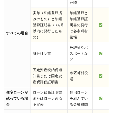
た際
実印（印鑑登録済
印鑑登録と
みのもの）と印鑑
印鑑登録証
登録証明書（3ヵ月
明書の発行
以内に発行したも
は各市町村
すべての場合
の）
役場
免許証やパ
身分証明書
スポートな
ど
固定資産税納税通
市区町村役
知書または固定資
場
産税評価証明書
住宅ローンが
ローン残高証明書
住宅ローン
残っている場
またはローン返済
を組んでい
合
予定表
る金融機関