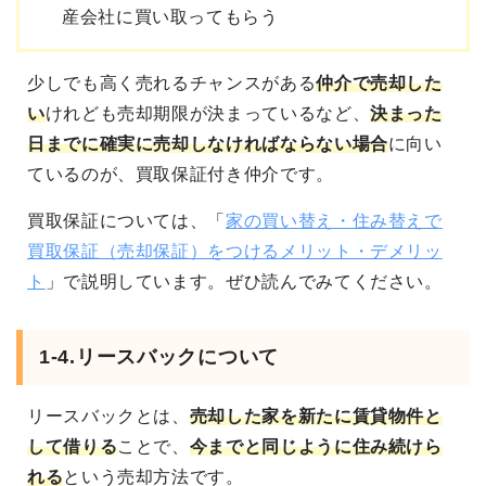
産会社に買い取ってもらう
少しでも高く売れるチャンスがある
仲介で売却した
い
けれども
売却期限が決まっているなど、
決まった
日までに確実に売却しなければならない
場合
に向い
ているのが、買取保証付き仲介です。
買取保証については、「
家の買い替え・住み替えで
買取保証（売却保証）をつけるメリット・デメリッ
ト
」で説明しています。ぜひ読んでみてください。
1-4.リースバックについて
リースバック
とは、
売却した家を新たに賃貸物件と
して借りる
ことで、
今までと同じように住み続けら
れる
という売却方法です。