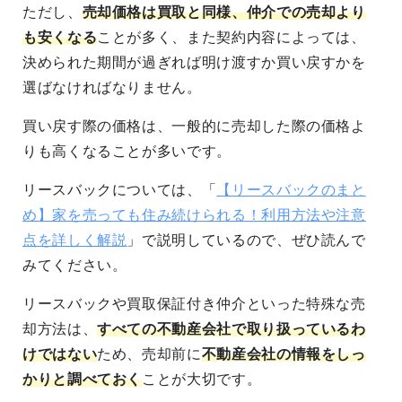
ただし、
売却価格は買取と同様、仲介での売却より
も安くなる
ことが多く、また契約内容によっては、
決められた期間が過ぎれば明け渡すか買い戻すかを
選ばなければなりません。
買い戻す際の価格は、一般的に売却した際の価格よ
りも高くなることが多いです
。
リースバックについては、「
【リースバックのまと
め】家を売っても住み続けられる！利用方法や注意
点を詳しく解説
」で説明しているので、ぜひ読んで
みてください。
リースバックや買取保証付き仲介といった
特殊な売
却方法は、
すべての不動産会社で取り扱っているわ
けではない
ため、売却前に
不動産会社の情報をしっ
かりと調べておく
ことが大切
です。