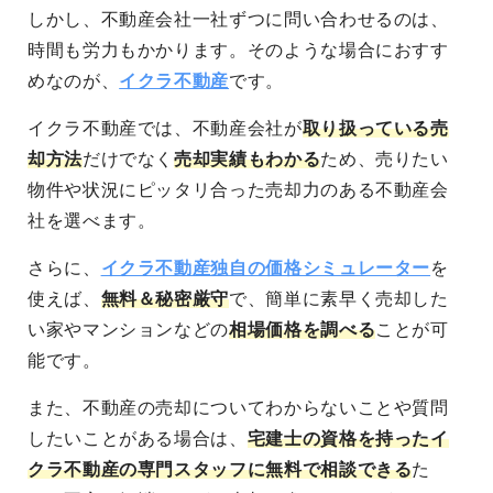
しかし、
不動産会社一社ずつに問い合わせるのは、
時間も労力もかかります
。そのような場合におすす
めなのが、
イクラ不動産
です。
イクラ不動産では、
不動産会社が
取り扱っている売
却方法
だけでなく
売却実績もわかる
ため、売りたい
物件や状況にピッタリ合った
売却力のある不動産会
社を選べます
。
さらに、
イクラ不動産独自の価格シミュレーター
を
使えば、
無料＆秘密厳守
で、簡単に素早く売却した
い家やマンションなどの
相場価格を調べる
ことが可
能
です。
また、不動産の売却についてわからないことや質問
したいことがある場合は、
宅建士の資格を持ったイ
クラ不動産の専門スタッフに無料で相談できる
た