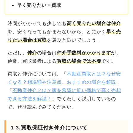
早く売りたい＝買取
時間がかかっても
少しでも
高く売りたい場合は仲介
を、安くなってもかまわないから、とにかく
早く売
りたい場合は買取
を選ぶと良いでしょう。
ただし、
仲介
の場合は
仲介手数料がかかります
が、
通常、買取業者による
買取の場合では不要
です。
買取と仲介については、「
不動産買取とは？なぜ安
くなる？相場額や注意点、おすすめの場合を解説
」
「
不動産仲介とは？家を希望に近い価格で高く売却
できる方法を解説！
」でくわしく説明しているの
で、ぜひ読んでみてください。
1-3.買取保証付き仲介について