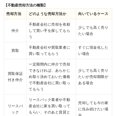
【不動産売却方法の種類】
売却方法
どのような売却方法か
向いているケース
不動産会社に売却を依頼
少しでも高く売り
仲介
して買い手を探してもら
たい場合
う
不動産会社や買取業者に
すぐに現金化した
買取
買い取ってもらう
い場合
一定期間内に仲介で売却
できなければ、あらかじ
少しでも高く売り
買取保証
め取り決めておいた価格
たいが売却期限が
付き仲介
で不動産会社に買い取っ
ある場合
てもらう
リースバック業者や不動
売却しても今の家
リースバ
産会社に家を買い取って
に住み続けたい場
ック
もらい、そのあと賃貸と
合