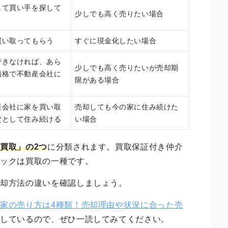
して買い手を探して
少しでも高く売りたい場合
買い取ってもらう
すぐに現金化したい場合
できなければ、あら
少しでも高く売りたいが売却期
価格で不動産会社に
限がある場合
産会社に家を買い取
売却しても今の家に住み続けた
貸として住み続ける
い場合
買取」の2つ
に分類されます。買取保証付き仲介
バックは買取の一種です。
売却方法の違いを確認しましょう。
「
家の売り方は4種類！売却理由や状況に合った売
明しているので、ぜひ一読してみてください。