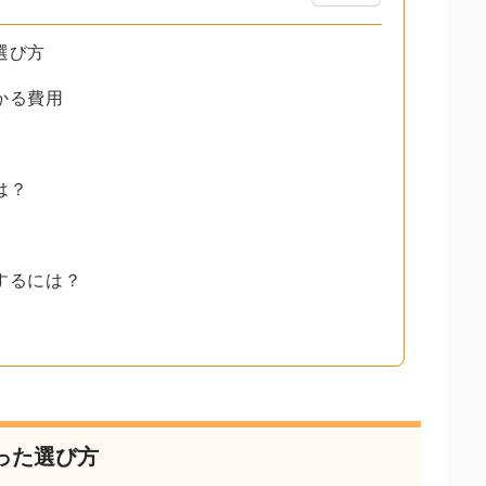
選び方
かる費用
？
は？
するには？
った選び方