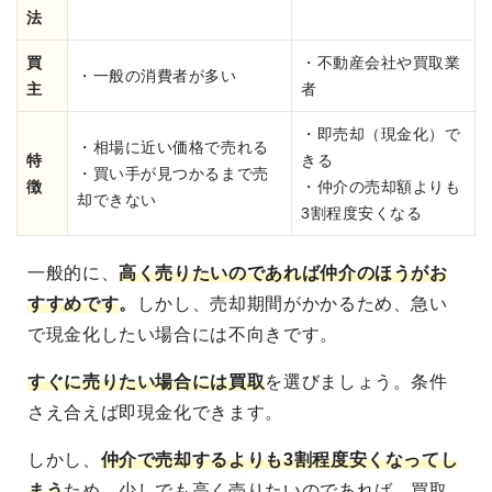
法
買
・不動産会社や買取業
・一般の消費者が多い
主
者
・即売却（現金化）で
・相場に近い価格で売れる
特
きる
・買い手が見つかるまで売
徴
・仲介の売却額よりも
却できない
3割程度安くなる
一般的に、
高く売りたいのであれば仲介のほうがお
すすめです
。
しかし、売却期間がかかるため、急い
で現金化したい場合には不向きです。
すぐに売りたい場合には買取
を選びましょう。条件
さえ合えば即現金化できます。
しかし、
仲介で売却するよりも3割程度安くなってし
まう
ため、少しでも高く売りたいのであれば、買取