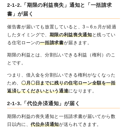
2-1-2.「期限の利益喪失」通知と「一括請求
書」が届く
催告書が届いても放置していると、3～6ヵ月が経過
したタイミングで、
期限の利益喪失通知
と残ってい
る住宅ローンの
一括請求書
が届きます。
期限の利益とは、分割払いできる利益（権利）のこ
とです。
つまり、借入金を分割払いできる権利がなくなった
ため、
〇月〇日までに残りの住宅ローン全額を一括
返済してくださいという通達
になります。
2-1-3.「代位弁済通知」が届く
期限の利益の喪失通知と一括請求書が届いてから数
日以内に、
代位弁済通知
が送られてきます。