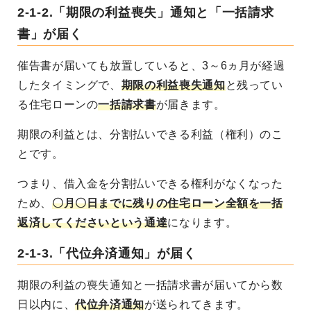
2-1-2.「期限の利益喪失」通知と「一括請求
書」が届く
催告書が届いても放置していると、3～6ヵ月が経過
したタイミングで、
期限の利益喪失通知
と残ってい
る住宅ローンの
一括請求書
が届きます。
期限の利益とは、分割払いできる利益（権利）のこ
とです。
つまり、借入金を分割払いできる権利がなくなった
ため、
〇月〇日までに残りの住宅ローン全額を一括
返済してくださいという通達
になります。
2-1-3.「代位弁済通知」が届く
期限の利益の喪失通知と一括請求書が届いてから数
日以内に、
代位弁済通知
が送られてきます。