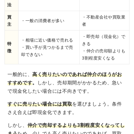
法
買
・不動産会社や買取業
・一般の消費者が多い
主
者
・即売却（現金化）で
・相場に近い価格で売れる
特
きる
・買い手が見つかるまで売
徴
・仲介の売却額よりも
却できない
3割程度安くなる
一般的に、
高く売りたいのであれば仲介のほうがお
すすめです
。
しかし、売却期間がかかるため、急い
で現金化したい場合には不向きです。
すぐに売りたい場合には買取
を選びましょう。条件
さえ合えば即現金化できます。
しかし、
仲介で売却するよりも3割程度安くなってし
まう
ため、少しでも高く売りたいのであれば、買取