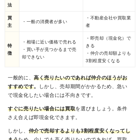
法
買
・不動産会社や買取業
・一般の消費者が多い
主
者
・即売却（現金化）で
・相場に近い価格で売れる
特
きる
・買い手が見つかるまで売
徴
・仲介の売却額よりも
却できない
3割程度安くなる
一般的に、
高く売りたいのであれば仲介のほうがお
すすめです
。
しかし、売却期間がかかるため、急い
で現金化したい場合には不向きです。
すぐに売りたい場合には買取
を選びましょう。条件
さえ合えば即現金化できます。
しかし、
仲介で売却するよりも3割程度安くなってし
まう
ため、少しでも高く売りたいのであれば、買取