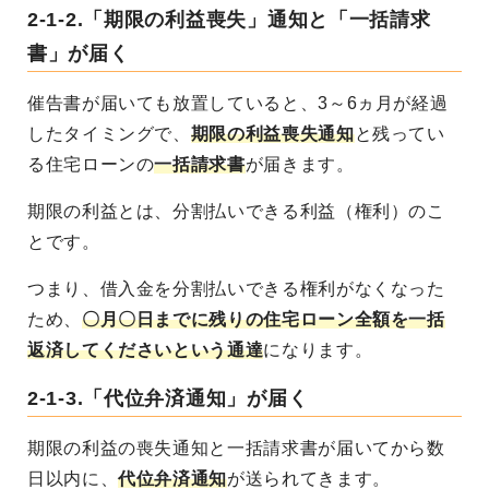
2-1-2.「期限の利益喪失」通知と「一括請求
書」が届く
催告書が届いても放置していると、3～6ヵ月が経過
したタイミングで、
期限の利益喪失通知
と残ってい
る住宅ローンの
一括請求書
が届きます。
期限の利益とは、分割払いできる利益（権利）のこ
とです。
つまり、借入金を分割払いできる権利がなくなった
ため、
〇月〇日までに残りの住宅ローン全額を一括
返済してくださいという通達
になります。
2-1-3.「代位弁済通知」が届く
期限の利益の喪失通知と一括請求書が届いてから数
日以内に、
代位弁済通知
が送られてきます。