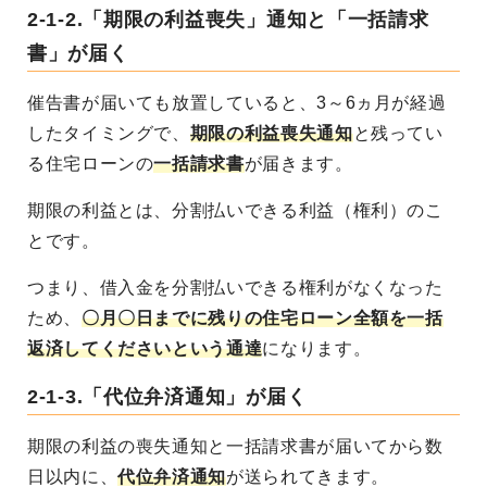
2-1-2.「期限の利益喪失」通知と「一括請求
書」が届く
催告書が届いても放置していると、3～6ヵ月が経過
したタイミングで、
期限の利益喪失通知
と残ってい
る住宅ローンの
一括請求書
が届きます。
期限の利益とは、分割払いできる利益（権利）のこ
とです。
つまり、借入金を分割払いできる権利がなくなった
ため、
〇月〇日までに残りの住宅ローン全額を一括
返済してくださいという通達
になります。
2-1-3.「代位弁済通知」が届く
期限の利益の喪失通知と一括請求書が届いてから数
日以内に、
代位弁済通知
が送られてきます。