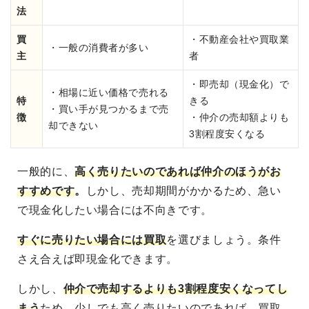
法
買
・不動産会社や買取業
・一般の消費者が多い
主
者
・即売却（現金化）で
・相場に近い価格で売れる
特
きる
・買い手が見つかるまで売
徴
・仲介の売却額よりも
却できない
3割程度安くなる
一般的に、
高く売りたいのであれば仲介のほうがお
すすめです
。
しかし、売却期間がかかるため、急い
で現金化したい場合には不向きです。
すぐに売りたい場合には買取
を選びましょう。条件
さえ合えば即現金化できます。
しかし、
仲介で売却するよりも3割程度安くなってし
まう
ため、少しでも高く売りたいのであれば、買取