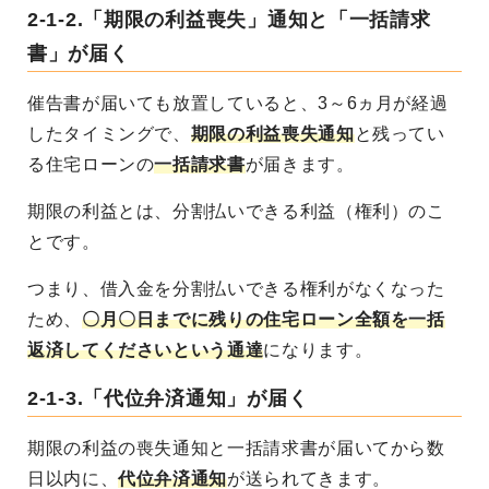
2-1-2.「期限の利益喪失」通知と「一括請求
書」が届く
催告書が届いても放置していると、3～6ヵ月が経過
したタイミングで、
期限の利益喪失通知
と残ってい
る住宅ローンの
一括請求書
が届きます。
期限の利益とは、分割払いできる利益（権利）のこ
とです。
つまり、借入金を分割払いできる権利がなくなった
ため、
〇月〇日までに残りの住宅ローン全額を一括
返済してくださいという通達
になります。
2-1-3.「代位弁済通知」が届く
期限の利益の喪失通知と一括請求書が届いてから数
日以内に、
代位弁済通知
が送られてきます。