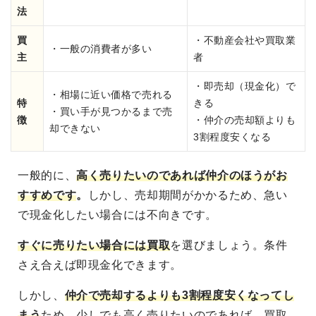
法
買
・不動産会社や買取業
・一般の消費者が多い
主
者
・即売却（現金化）で
・相場に近い価格で売れる
特
きる
・買い手が見つかるまで売
徴
・仲介の売却額よりも
却できない
3割程度安くなる
一般的に、
高く売りたいのであれば仲介のほうがお
すすめです
。
しかし、売却期間がかかるため、急い
で現金化したい場合には不向きです。
すぐに売りたい場合には買取
を選びましょう。条件
さえ合えば即現金化できます。
しかし、
仲介で売却するよりも3割程度安くなってし
まう
ため、少しでも高く売りたいのであれば、買取