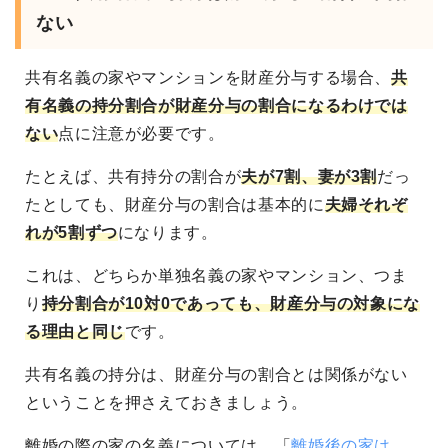
ない
共有名義の家やマンションを財産分与する場合、
共
有名義の持分割合が財産分与の割合になるわけでは
ない
点に注意が必要です。
たとえば、共有持分の割合が
夫が7割、妻が3割
だっ
たとしても、財産分与の割合は基本的に
夫婦それぞ
れが5割ずつ
になります。
これは、どちらか単独名義の家やマンション、つま
り
持分割合が10対0であっても、財産分与の対象にな
る理由と同じ
です。
共有名義の持分は、財産分与の割合とは関係がない
ということを押さえておきましょう。
離婚の際の家の名義については、「
離婚後の家は、