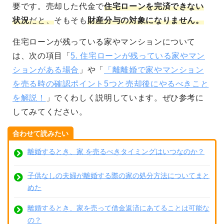
要です。売却した代金で
住宅ローンを完済できない
状況
だと、
そもそも
財産分与の対象になりません。
住宅ローンが残っている家やマンションについて
は、次の項目「
5. 住宅ローンが残っている家やマン
ションがある場合
」や「
「離離婚で家やマンション
を売る時の確認ポイント5つと売却後にやるべきこと
を解説！
」でくわしく説明しています。ぜひ参考に
してみてください。
合わせて読みたい
離婚するとき、家 を売るべきタイミングはいつなのか？
子供なしの夫婦が離婚する際の家の処分方法についてまと
めた
離婚するとき、家を売って借金返済にあてることは可能な
の？