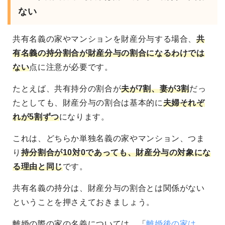
ない
共有名義の家やマンションを財産分与する場合、
共
有名義の持分割合が財産分与の割合になるわけでは
ない
点に注意が必要です。
たとえば、共有持分の割合が
夫が7割、妻が3割
だっ
たとしても、財産分与の割合は基本的に
夫婦それぞ
れが5割ずつ
になります。
これは、どちらか単独名義の家やマンション、つま
り
持分割合が10対0であっても、財産分与の対象にな
る理由と同じ
です。
共有名義の持分は、財産分与の割合とは関係がない
ということを押さえておきましょう。
離婚の際の家の名義については、「
離婚後の家は、