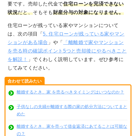
要です。売却した代金で
住宅ローンを完済できない
状況
だと、
そもそも
財産分与の対象になりません。
住宅ローンが残っている家やマンションについて
は、次の項目「
5. 住宅ローンが残っている家やマン
ションがある場合
」や「
「離離婚で家やマンション
を売る時の確認ポイント5つと売却後にやるべきこと
を解説！
」でくわしく説明しています。ぜひ参考に
してみてください。
合わせて読みたい
離婚するとき、家 を売るべきタイミングはいつなのか？
子供なしの夫婦が離婚する際の家の処分方法についてまと
めた
離婚するとき、家を売って借金返済にあてることは可能な
の？