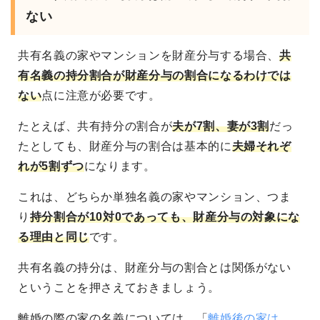
ない
共有名義の家やマンションを財産分与する場合、
共
有名義の持分割合が財産分与の割合になるわけでは
ない
点に注意が必要です。
たとえば、共有持分の割合が
夫が7割、妻が3割
だっ
たとしても、財産分与の割合は基本的に
夫婦それぞ
れが5割ずつ
になります。
これは、どちらか単独名義の家やマンション、つま
り
持分割合が10対0であっても、財産分与の対象にな
る理由と同じ
です。
共有名義の持分は、財産分与の割合とは関係がない
ということを押さえておきましょう。
離婚の際の家の名義については、「
離婚後の家は、