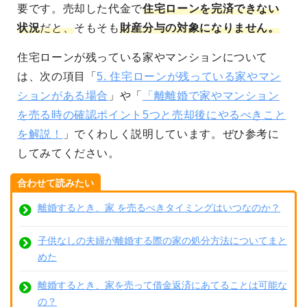
要です。売却した代金で
住宅ローンを完済できない
状況
だと、
そもそも
財産分与の対象になりません。
住宅ローンが残っている家やマンションについて
は、次の項目「
5. 住宅ローンが残っている家やマン
ションがある場合
」や「
「離離婚で家やマンション
を売る時の確認ポイント5つと売却後にやるべきこと
を解説！
」でくわしく説明しています。ぜひ参考に
してみてください。
合わせて読みたい
離婚するとき、家 を売るべきタイミングはいつなのか？
子供なしの夫婦が離婚する際の家の処分方法についてまと
めた
離婚するとき、家を売って借金返済にあてることは可能な
の？