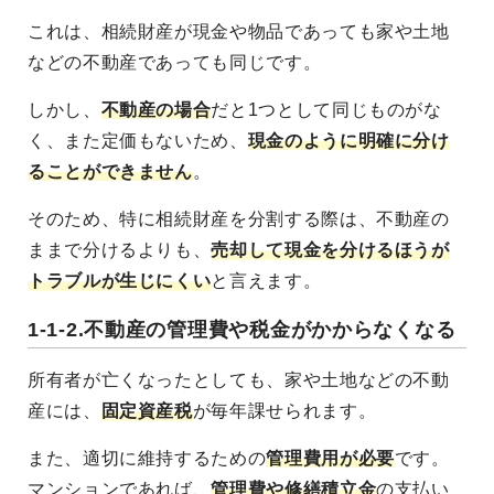
これは、相続財産が現金や物品であっても家や土地
などの不動産であっても同じです。
しかし、
不動産の場合
だと1つとして同じものがな
く、また定価もないため、
現金のように明確に分け
ることができません
。
そのため、特に相続財産を分割する際は、
不動産の
ままで分けるよりも、
売却して現金を分けるほうが
トラブルが生じにくい
と言えます。
1-1-2.不動産の管理費や税金がかからなくなる
所有者が亡くなったとしても、
家や土地などの不動
産には、
固定資産税
が毎年課せられます
。
また、適切に維持するための
管理費用が必要
です。
マンションであれば、
管理費や修繕積立金
の支払い