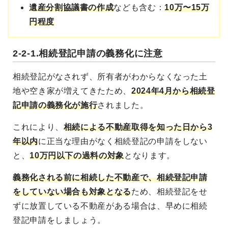
遺産分割協議書の作成
なども含む：
10万〜15万
円程度
2-2-1.相続登記申請の義務化に注意
相続登記がなされず、所有者がわからなくなった土
地や空き家が増えてきたため、
2024年4月から相続登
記申請の義務化が施行
されました。
これにより、
相続による不動産取得を知った日から3
年以内
に正当な理由がなく相続登記の申請をしない
と、
10万円以下の過料の対象
となります。
義務化される前に相続した不動産で、相続登記申請
をしていない場合も対象となる
ため、相続登記をせ
ずに放置している不動産がある場合は、早めに相続
登記申請をしましょう。