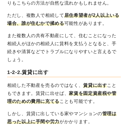
りもこちらの方法が自然な流れかもしれません。
ただし、複数人で相続して
居住希望者が2人以上いる
場合、誰が住むかで揉める
可能性があります。
また複数人の共有不動産にして、住むことになった
相続人がほかの相続人に賃料を支払うとなると、手
続きや清算などでトラブルになりやすいと言えるで
しょう。
1-2-2.賃貸に出す
相続した不動産を売るのではなく、
賃貸に出す
こと
もできます
。賃貸に出せば、
家賃を固定資産税や管
理のための費用に充てる
ことも可能です。
しかし、賃貸に出している家やマンションの
管理は
思った以上に手間や労力
がかかります
。