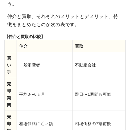
う。
仲介と買取、それぞれのメリットとデメリット、特
徴をまとめたものが次の表です。
【仲介と買取の比較】
仲介
買取
買
い
一般消費者
不動産会社
手
売
却
平均3〜6ヵ月
即日〜1週間も可能
期
間
売
却
相場価格に近い額
相場価格の7割前後