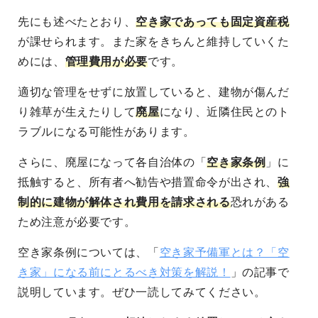
先にも述べたとおり、
空き家であっても固定資産税
が課せられます
。また家をきちんと維持していくた
めには、
管理費用が必要
です。
適切な管理をせずに放置していると、建物が傷んだ
り雑草が生えたりして
廃屋
になり、近隣住民とのト
ラブルになる可能性
があります。
さらに、廃屋になって各自治体の「
空き家条例
」に
抵触すると、
所有者へ勧告や措置命令が出され、
強
制的に建物が解体され費用を請求される
恐れがある
ため注意が必要です。
空き家条例については、「
空き家予備軍とは？「空
き家」になる前にとるべき対策を解説！
」の記事で
説明しています。ぜひ一読してみてください。