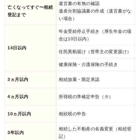
遺言書の有無の確認
亡くなってすぐ〜相続
遺産分割協議書の作成（遺言書がな
登記まで
い場合）
年金受給停止手続き（厚生年金の場
合は10日以内）
14日以内
住民異動届け（世帯主の変更届け）
健康保険・介護保険の手続き
3ヵ月以内
相続放棄・限定承認
4ヵ月以内
所得税の準確定申告（※）
10ヵ月以内
相続税の申告
相続した不動産の名義変更（相続登
3年以内
記）