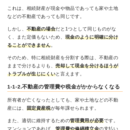
これは、相続財産が現金や物品であっても家や土地
などの不動産であっても同じです。
しかし、
不動産の場合
だと1つとして同じものがな
く、また定価もないため、
現金のように明確に分け
ることができません
。
そのため、特に相続財産を分割する際は、
不動産の
ままで分けるよりも、
売却して現金を分けるほうが
トラブルが生じにくい
と言えます。
1-1-2.不動産の管理費や税金がかからなくなる
所有者が亡くなったとしても、
家や土地などの不動
産には、
固定資産税
が毎年課せられます
。
また、適切に維持するための
管理費用が必要
です。
マンションであれば、
管理費や修繕積立金
の支払い