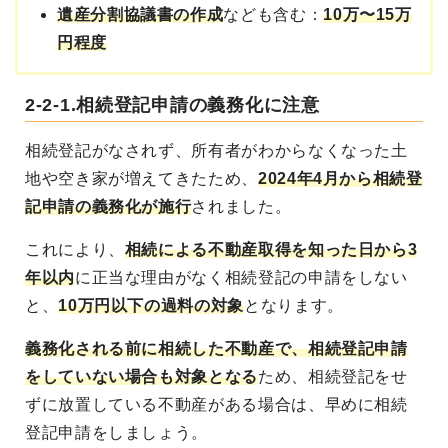
遺産分割協議書の作成
なども含む：
10万〜15万
円程度
2-2-1.相続登記申請の義務化に注意
相続登記がなされず、所有者がわからなくなった土
地や空き家が増えてきたため、
2024年4月から相続登
記申請の義務化が施行
されました。
これにより、
相続による不動産取得を知った日から3
年以内
に正当な理由がなく相続登記の申請をしない
と、
10万円以下の過料の対象
となります。
義務化される前に相続した不動産で、相続登記申請
をしていない場合も対象となる
ため、相続登記をせ
ずに放置している不動産がある場合は、早めに相続
登記申請をしましょう。