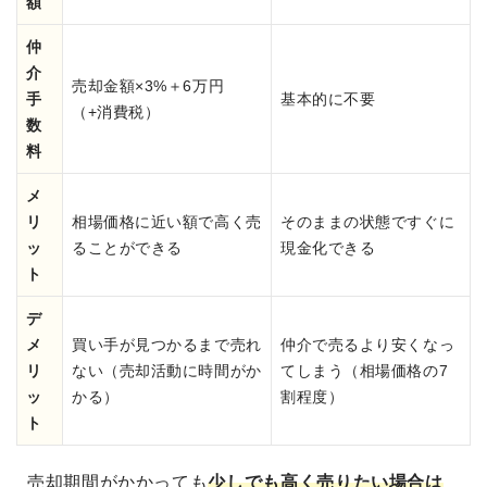
額
仲
介
売却金額×3%＋6万円
手
基本的に不要
（+消費税）
数
料
メ
リ
相場価格に近い額で高く売
そのままの状態ですぐに
ッ
ることができる
現金化できる
ト
デ
メ
買い手が見つかるまで売れ
仲介で売るより安くなっ
リ
ない（売却活動に時間がか
てしまう（相場価格の7
ッ
かる）
割程度）
ト
売却期間がかかっても
少しでも高く売りたい場合は