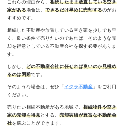
これらの理由から、
相続したまま放置している空き
家がある
場合は、
できるだけ早めに売却する
のがお
すすめです。
相続した不動産や放置している空き家を
少しでも早
く、良い条件で売りたい
のであれば、そのような売
却を得意としている不動産会社を探す必要がありま
す。
しかし、
どの不動産会社に任せれば良いのか見極め
るのは困難
です。
そのような場合は、ぜひ「
イクラ不動産
」をご利用
ください。
売りたい相続不動産がある地域
で、
相続物件や空き
家の売却を得意
とする、
売却実績が豊富な不動産会
社
を選ぶことができます。