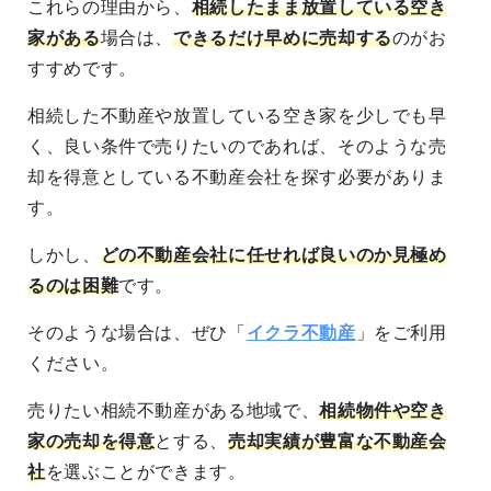
これらの理由から、
相続したまま放置している空き
家がある
場合は、
できるだけ早めに売却する
のがお
すすめです。
相続した不動産や放置している空き家を
少しでも早
く、良い条件で売りたい
のであれば、そのような売
却を得意としている不動産会社を探す必要がありま
す。
しかし、
どの不動産会社に任せれば良いのか見極め
るのは困難
です。
そのような場合は、ぜひ「
イクラ不動産
」をご利用
ください。
売りたい相続不動産がある地域
で、
相続物件や空き
家の売却を得意
とする、
売却実績が豊富な不動産会
社
を選ぶことができます。