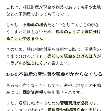
これは、相続財産が現金や物品であっても家や土地
などの不動産であっても同じです。
しかし、
不動産の場合
だと1つとして同じものがな
く、また定価もないため、
現金のように明確に分け
ることができません
。
そのため、特に相続財産を分割する際は、
不動産の
ままで分けるよりも、
売却して現金を分けるほうが
トラブルが生じにくい
と言えます。
1-1-2.不動産の管理費や税金がかからなくなる
所有者が亡くなったとしても、
家や土地などの不動
産には、
固定資産税
が毎年課せられます
。
また、適切に維持するための
管理費用が必要
です。
マンションであれば、
管理費や修繕積立金
の支払い