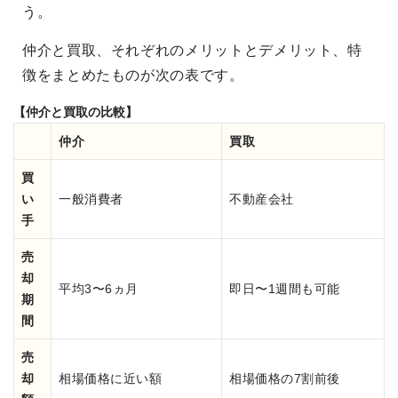
う。
仲介と買取、それぞれのメリットとデメリット、特
徴をまとめたものが次の表です。
【仲介と買取の比較】
仲介
買取
買
い
一般消費者
不動産会社
手
売
却
平均3〜6ヵ月
即日〜1週間も可能
期
間
売
却
相場価格に近い額
相場価格の7割前後