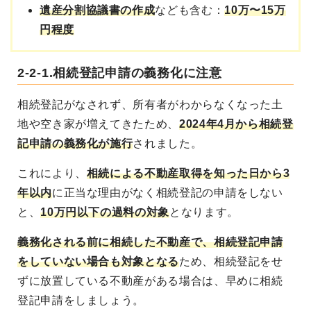
遺産分割協議書の作成
なども含む：
10万〜15万
円程度
2-2-1.相続登記申請の義務化に注意
相続登記がなされず、所有者がわからなくなった土
地や空き家が増えてきたため、
2024年4月から相続登
記申請の義務化が施行
されました。
これにより、
相続による不動産取得を知った日から3
年以内
に正当な理由がなく相続登記の申請をしない
と、
10万円以下の過料の対象
となります。
義務化される前に相続した不動産で、相続登記申請
をしていない場合も対象となる
ため、相続登記をせ
ずに放置している不動産がある場合は、早めに相続
登記申請をしましょう。