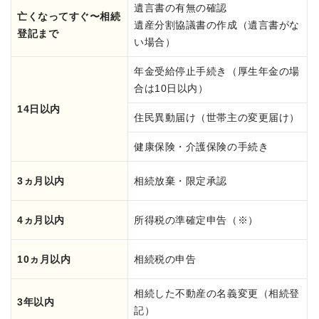
遺言書の有無の確認
亡くなってすぐ〜相続
遺産分割協議書の作成（遺言書がな
登記まで
い場合）
年金受給停止手続き（厚生年金の場
合は10日以内）
14日以内
住民異動届け（世帯主の変更届け）
健康保険・介護保険の手続き
3ヵ月以内
相続放棄・限定承認
4ヵ月以内
所得税の準確定申告（※）
10ヵ月以内
相続税の申告
相続した不動産の名義変更（相続登
3年以内
記）