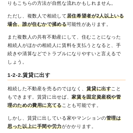
りもこちらの方法が自然な流れかもしれません。
ただし、複数人で相続して
居住希望者が2人以上いる
場合、誰が住むかで揉める
可能性があります。
また複数人の共有不動産にして、住むことになった
相続人がほかの相続人に賃料を支払うとなると、手
続きや清算などでトラブルになりやすいと言えるで
しょう。
1-2-2.賃貸に出す
相続した不動産を売るのではなく、
賃貸に出す
こと
もできます
。賃貸に出せば、
家賃を固定資産税や管
理のための費用に充てる
ことも可能です。
しかし、賃貸に出している家やマンションの
管理は
思った以上に手間や労力
がかかります
。