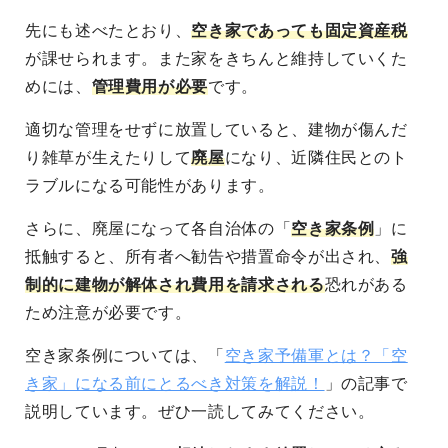
先にも述べたとおり、
空き家であっても固定資産税
が課せられます
。また家をきちんと維持していくた
めには、
管理費用が必要
です。
適切な管理をせずに放置していると、建物が傷んだ
り雑草が生えたりして
廃屋
になり、近隣住民とのト
ラブルになる可能性
があります。
さらに、廃屋になって各自治体の「
空き家条例
」に
抵触すると、
所有者へ勧告や措置命令が出され、
強
制的に建物が解体され費用を請求される
恐れがある
ため注意が必要です。
空き家条例については、「
空き家予備軍とは？「空
き家」になる前にとるべき対策を解説！
」の記事で
説明しています。ぜひ一読してみてください。