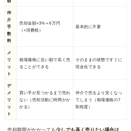
額
仲
介
売却金額×3%＋6万円
手
基本的に不要
（+消費税）
数
料
メ
リ
相場価格に近い額で高く売
そのままの状態ですぐに
ッ
ることができる
現金化できる
ト
デ
メ
買い手が見つかるまで売れ
仲介で売るより安くなっ
リ
ない（売却活動に時間がか
てしまう（相場価格の7
ッ
かる）
割程度）
ト
売却期間がかかっても
少しでも高く売りたい場合は