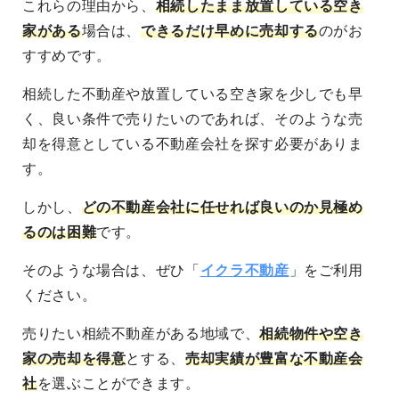
これらの理由から、
相続したまま放置している空き
家がある
場合は、
できるだけ早めに売却する
のがお
すすめです。
相続した不動産や放置している空き家を
少しでも早
く、良い条件で売りたい
のであれば、そのような売
却を得意としている不動産会社を探す必要がありま
す。
しかし、
どの不動産会社に任せれば良いのか見極め
るのは困難
です。
そのような場合は、ぜひ「
イクラ不動産
」をご利用
ください。
売りたい相続不動産がある地域
で、
相続物件や空き
家の売却を得意
とする、
売却実績が豊富な不動産会
社
を選ぶことができます。