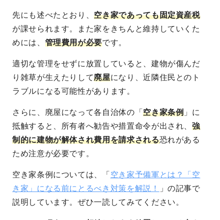
先にも述べたとおり、
空き家であっても固定資産税
が課せられます
。また家をきちんと維持していくた
めには、
管理費用が必要
です。
適切な管理をせずに放置していると、建物が傷んだ
り雑草が生えたりして
廃屋
になり、近隣住民とのト
ラブルになる可能性
があります。
さらに、廃屋になって各自治体の「
空き家条例
」に
抵触すると、
所有者へ勧告や措置命令が出され、
強
制的に建物が解体され費用を請求される
恐れがある
ため注意が必要です。
空き家条例については、「
空き家予備軍とは？「空
き家」になる前にとるべき対策を解説！
」の記事で
説明しています。ぜひ一読してみてください。