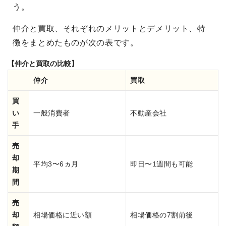
う。
仲介と買取、それぞれのメリットとデメリット、特
徴をまとめたものが次の表です。
【仲介と買取の比較】
仲介
買取
買
い
一般消費者
不動産会社
手
売
却
平均3〜6ヵ月
即日〜1週間も可能
期
間
売
却
相場価格に近い額
相場価格の7割前後