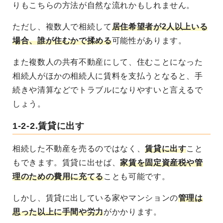
りもこちらの方法が自然な流れかもしれません。
ただし、複数人で相続して
居住希望者が2人以上いる
場合、誰が住むかで揉める
可能性があります。
また複数人の共有不動産にして、住むことになった
相続人がほかの相続人に賃料を支払うとなると、手
続きや清算などでトラブルになりやすいと言えるで
しょう。
1-2-2.賃貸に出す
相続した不動産を売るのではなく、
賃貸に出す
こと
もできます
。賃貸に出せば、
家賃を固定資産税や管
理のための費用に充てる
ことも可能です。
しかし、賃貸に出している家やマンションの
管理は
思った以上に手間や労力
がかかります
。