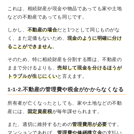
これは、相続財産が現金や物品であっても家や土地
などの不動産であっても同じです。
しかし、
不動産の場合
だと1つとして同じものがな
く、また定価もないため、
現金のように明確に分け
ることができません
。
そのため、特に相続財産を分割する際は、
不動産の
ままで分けるよりも、
売却して現金を分けるほうが
トラブルが生じにくい
と言えます。
1-1-2.不動産の管理費や税金がかからなくなる
所有者が亡くなったとしても、
家や土地などの不動
産には、
固定資産税
が毎年課せられます
。
また、適切に維持するための
管理費用が必要
です。
マンションであれば、
管理費や修繕積立金
の支払い