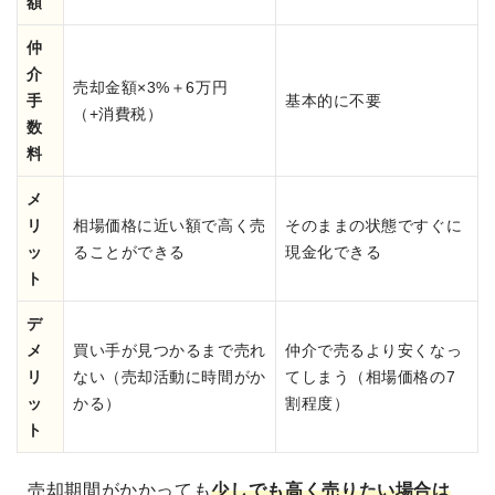
額
仲
介
売却金額×3%＋6万円
手
基本的に不要
（+消費税）
数
料
メ
リ
相場価格に近い額で高く売
そのままの状態ですぐに
ッ
ることができる
現金化できる
ト
デ
メ
買い手が見つかるまで売れ
仲介で売るより安くなっ
リ
ない（売却活動に時間がか
てしまう（相場価格の7
ッ
かる）
割程度）
ト
売却期間がかかっても
少しでも高く売りたい場合は