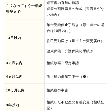
遺言書の有無の確認
亡くなってすぐ〜相続
遺産分割協議書の作成（遺言書がな
登記まで
い場合）
年金受給停止手続き（厚生年金の場
合は10日以内）
14日以内
住民異動届け（世帯主の変更届け）
健康保険・介護保険の手続き
3ヵ月以内
相続放棄・限定承認
4ヵ月以内
所得税の準確定申告（※）
10ヵ月以内
相続税の申告
相続した不動産の名義変更（相続登
3年以内
記）