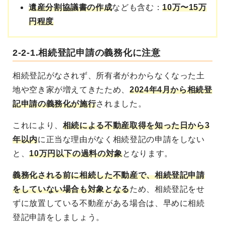
遺産分割協議書の作成
なども含む：
10万〜15万
円程度
2-2-1.相続登記申請の義務化に注意
相続登記がなされず、所有者がわからなくなった土
地や空き家が増えてきたため、
2024年4月から相続登
記申請の義務化が施行
されました。
これにより、
相続による不動産取得を知った日から3
年以内
に正当な理由がなく相続登記の申請をしない
と、
10万円以下の過料の対象
となります。
義務化される前に相続した不動産で、相続登記申請
をしていない場合も対象となる
ため、相続登記をせ
ずに放置している不動産がある場合は、早めに相続
登記申請をしましょう。