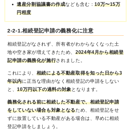
遺産分割協議書の作成
なども含む：
10万〜15万
円程度
2-2-1.相続登記申請の義務化に注意
相続登記がなされず、所有者がわからなくなった土
地や空き家が増えてきたため、
2024年4月から相続登
記申請の義務化が施行
されました。
これにより、
相続による不動産取得を知った日から3
年以内
に正当な理由がなく相続登記の申請をしない
と、
10万円以下の過料の対象
となります。
義務化される前に相続した不動産で、相続登記申請
をしていない場合も対象となる
ため、相続登記をせ
ずに放置している不動産がある場合は、早めに相続
登記申請をしましょう。