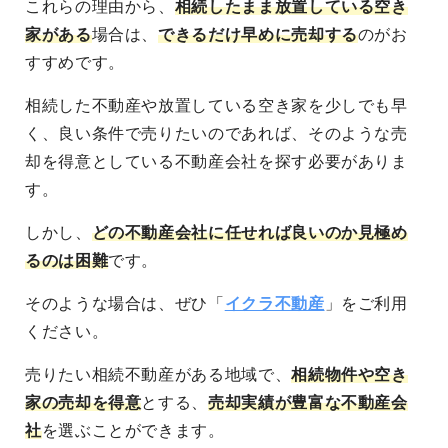
これらの理由から、
相続したまま放置している空き
家がある
場合は、
できるだけ早めに売却する
のがお
すすめです。
相続した不動産や放置している空き家を
少しでも早
く、良い条件で売りたい
のであれば、そのような売
却を得意としている不動産会社を探す必要がありま
す。
しかし、
どの不動産会社に任せれば良いのか見極め
るのは困難
です。
そのような場合は、ぜひ「
イクラ不動産
」をご利用
ください。
売りたい相続不動産がある地域
で、
相続物件や空き
家の売却を得意
とする、
売却実績が豊富な不動産会
社
を選ぶことができます。