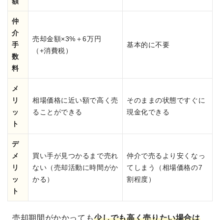
額
仲
介
売却金額×3%＋6万円
手
基本的に不要
（+消費税）
数
料
メ
リ
相場価格に近い額で高く売
そのままの状態ですぐに
ッ
ることができる
現金化できる
ト
デ
メ
買い手が見つかるまで売れ
仲介で売るより安くなっ
リ
ない（売却活動に時間がか
てしまう（相場価格の7
ッ
かる）
割程度）
ト
売却期間がかかっても
少しでも高く売りたい場合は