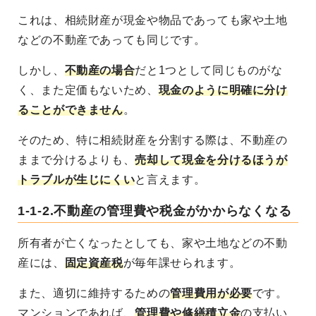
これは、相続財産が現金や物品であっても家や土地
などの不動産であっても同じです。
しかし、
不動産の場合
だと1つとして同じものがな
く、また定価もないため、
現金のように明確に分け
ることができません
。
そのため、特に相続財産を分割する際は、
不動産の
ままで分けるよりも、
売却して現金を分けるほうが
トラブルが生じにくい
と言えます。
1-1-2.不動産の管理費や税金がかからなくなる
所有者が亡くなったとしても、
家や土地などの不動
産には、
固定資産税
が毎年課せられます
。
また、適切に維持するための
管理費用が必要
です。
マンションであれば、
管理費や修繕積立金
の支払い