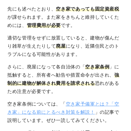
先にも述べたとおり、
空き家であっても固定資産税
が課せられます
。また家をきちんと維持していくた
めには、
管理費用が必要
です。
適切な管理をせずに放置していると、建物が傷んだ
り雑草が生えたりして
廃屋
になり、近隣住民とのト
ラブルになる可能性
があります。
さらに、廃屋になって各自治体の「
空き家条例
」に
抵触すると、
所有者へ勧告や措置命令が出され、
強
制的に建物が解体され費用を請求される
恐れがある
ため注意が必要です。
空き家条例については、「
空き家予備軍とは？「空
き家」になる前にとるべき対策を解説！
」の記事で
説明しています。ぜひ一読してみてください。