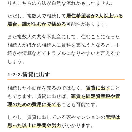
りもこちらの方法が自然な流れかもしれません。
ただし、複数人で相続して
居住希望者が2人以上いる
場合、誰が住むかで揉める
可能性があります。
また複数人の共有不動産にして、住むことになった
相続人がほかの相続人に賃料を支払うとなると、手
続きや清算などでトラブルになりやすいと言えるで
しょう。
1-2-2.賃貸に出す
相続した不動産を売るのではなく、
賃貸に出す
こと
もできます
。賃貸に出せば、
家賃を固定資産税や管
理のための費用に充てる
ことも可能です。
しかし、賃貸に出している家やマンションの
管理は
思った以上に手間や労力
がかかります
。