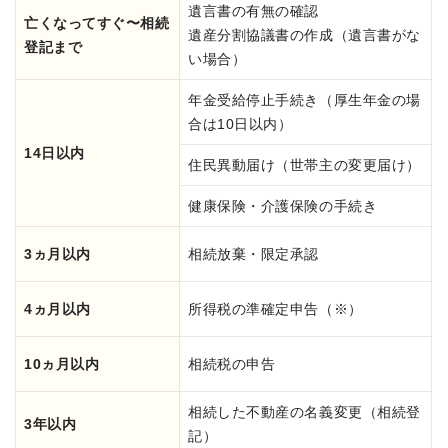
遺言書の有無の確認
亡くなってすぐ〜相続
遺産分割協議書の作成（遺言書がな
登記まで
い場合）
年金受給停止手続き（厚生年金の場
合は10日以内）
14日以内
住民異動届け（世帯主の変更届け）
健康保険・介護保険の手続き
3ヵ月以内
相続放棄・限定承認
4ヵ月以内
所得税の準確定申告（※）
10ヵ月以内
相続税の申告
相続した不動産の名義変更（相続登
3年以内
記）