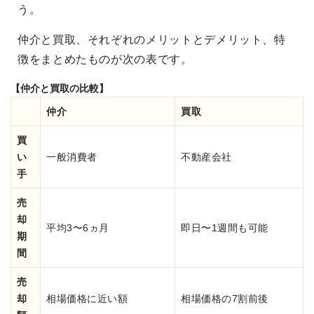
う。
仲介と買取、それぞれのメリットとデメリット、特
徴をまとめたものが次の表です。
【仲介と買取の比較】
仲介
買取
買
い
一般消費者
不動産会社
手
売
却
平均3〜6ヵ月
即日〜1週間も可能
期
間
売
却
相場価格に近い額
相場価格の7割前後