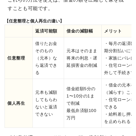
すことも可能です。
【任意整理と個人再生の違い】
返済可能額
借金の減額幅
メリット
借りたお金
・毎月の返済額
そのもの
元本はそのまま
期分割払いにで
任意整理
（元本）な
将来の利息・遅
・家族にバレに
ら返済でき
延損害金の削減
・住宅ローンや
る
外して手続きで
・借金の元本を
借金総額5分の
元本も減額
（減らす）こと
1〜10分の1ま
してもらわ
・住宅ローンを
個人再生
で削減
ないと返済
できる
最低弁済額100
できない
・給料差し押さ
万円
を止められる