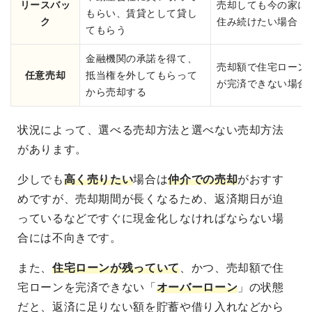
リースバッ
売却しても今の家に
もらい、賃貸として貸し
ク
住み続けたい場合
てもらう
金融機関の承諾を得て、
売却額で住宅ローン
任意売却
抵当権を外してもらって
が完済できない場合
から売却する
状況によって、選べる売却方法と選べない売却方法
があります。
少しでも
高く売りたい
場合は
仲介での売却
がおすす
めですが、売却期間が長くなるため、返済期日が迫
っているなどですぐに現金化しなければならない場
合には不向きです。
また、
住宅ローンが残っていて
、かつ、売却額で住
宅ローンを完済できない「
オーバーローン
」の状態
だと、返済に足りない額を貯蓄や借り入れなどから