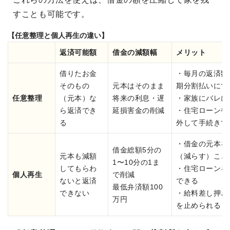
すことも可能です。
【任意整理と個人再生の違い】
返済可能額
借金の減額幅
メリット
借りたお金
・毎月の返済額
そのもの
元本はそのまま
期分割払いにで
任意整理
（元本）な
将来の利息・遅
・家族にバレに
ら返済でき
延損害金の削減
・住宅ローンや
る
外して手続きで
・借金の元本を
借金総額5分の
元本も減額
（減らす）こと
1〜10分の1ま
してもらわ
・住宅ローンを
個人再生
で削減
ないと返済
できる
最低弁済額100
できない
・給料差し押さ
万円
を止められる