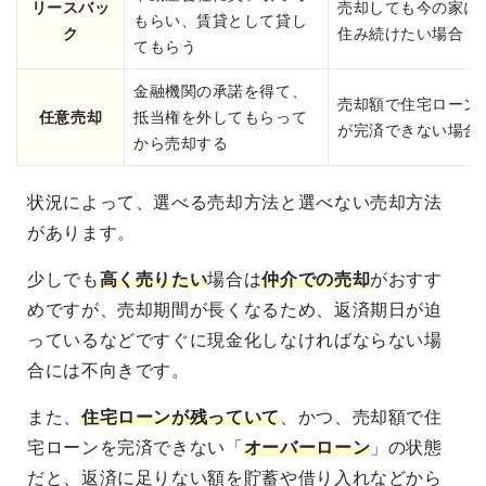
リースバッ
売却しても今の家に
もらい、賃貸として貸し
ク
住み続けたい場合
てもらう
金融機関の承諾を得て、
売却額で住宅ローン
任意売却
抵当権を外してもらって
が完済できない場合
から売却する
状況によって、選べる売却方法と選べない売却方法
があります。
少しでも
高く売りたい
場合は
仲介での売却
がおすす
めですが、売却期間が長くなるため、返済期日が迫
っているなどですぐに現金化しなければならない場
合には不向きです。
また、
住宅ローンが残っていて
、かつ、売却額で住
宅ローンを完済できない「
オーバーローン
」の状態
だと、返済に足りない額を貯蓄や借り入れなどから