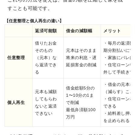
すことも可能です。
【任意整理と個人再生の違い】
返済可能額
借金の減額幅
メリット
借りたお金
・毎月の返済額
そのもの
元本はそのまま
期分割払いにで
任意整理
（元本）な
将来の利息・遅
・家族にバレに
ら返済でき
延損害金の削減
・住宅ローンや
る
外して手続きで
・借金の元本を
借金総額5分の
元本も減額
（減らす）こと
1〜10分の1ま
してもらわ
・住宅ローンを
個人再生
で削減
ないと返済
できる
最低弁済額100
できない
・給料差し押さ
万円
を止められる