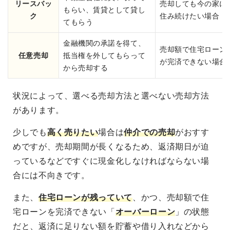
リースバッ
売却しても今の家に
もらい、賃貸として貸し
ク
住み続けたい場合
てもらう
金融機関の承諾を得て、
売却額で住宅ローン
任意売却
抵当権を外してもらって
が完済できない場合
から売却する
状況によって、選べる売却方法と選べない売却方法
があります。
少しでも
高く売りたい
場合は
仲介での売却
がおすす
めですが、売却期間が長くなるため、返済期日が迫
っているなどですぐに現金化しなければならない場
合には不向きです。
また、
住宅ローンが残っていて
、かつ、売却額で住
宅ローンを完済できない「
オーバーローン
」の状態
だと、返済に足りない額を貯蓄や借り入れなどから