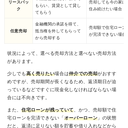
リースバッ
売却しても今の家に
もらい、賃貸として貸し
ク
住み続けたい場合
てもらう
金融機関の承諾を得て、
売却額で住宅ローン
任意売却
抵当権を外してもらって
が完済できない場合
から売却する
状況によって、選べる売却方法と選べない売却方法
があります。
少しでも
高く売りたい
場合は
仲介での売却
がおすす
めですが、売却期間が長くなるため、返済期日が迫
っているなどですぐに現金化しなければならない場
合には不向きです。
また、
住宅ローンが残っていて
、かつ、売却額で住
宅ローンを完済できない「
オーバーローン
」の状態
だと、返済に足りない額を貯蓄や借り入れなどから