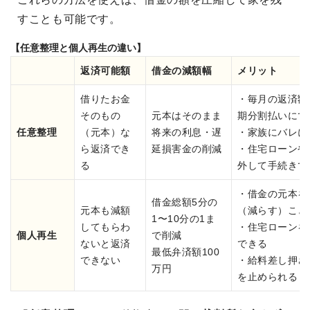
すことも可能です。
【任意整理と個人再生の違い】
返済可能額
借金の減額幅
メリット
借りたお金
・毎月の返済額
そのもの
元本はそのまま
期分割払いにで
任意整理
（元本）な
将来の利息・遅
・家族にバレに
ら返済でき
延損害金の削減
・住宅ローンや
る
外して手続きで
・借金の元本を
借金総額5分の
元本も減額
（減らす）こと
1〜10分の1ま
してもらわ
・住宅ローンを
個人再生
で削減
ないと返済
できる
最低弁済額100
できない
・給料差し押さ
万円
を止められる