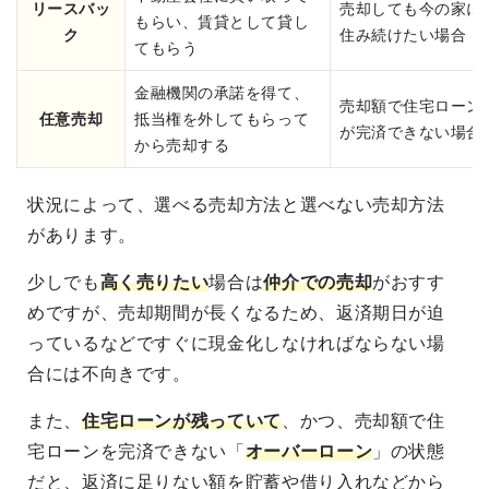
リースバッ
売却しても今の家に
もらい、賃貸として貸し
ク
住み続けたい場合
てもらう
金融機関の承諾を得て、
売却額で住宅ローン
任意売却
抵当権を外してもらって
が完済できない場合
から売却する
状況によって、選べる売却方法と選べない売却方法
があります。
少しでも
高く売りたい
場合は
仲介での売却
がおすす
めですが、売却期間が長くなるため、返済期日が迫
っているなどですぐに現金化しなければならない場
合には不向きです。
また、
住宅ローンが残っていて
、かつ、売却額で住
宅ローンを完済できない「
オーバーローン
」の状態
だと、返済に足りない額を貯蓄や借り入れなどから