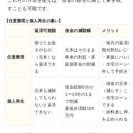
これらの方法を使えば、借金の額を圧縮して家を残
すことも可能です。
【任意整理と個人再生の違い】
返済可能額
借金の減額幅
メリット
借りたお金
・毎月の返済額
そのもの
元本はそのまま
期分割払いにで
任意整理
（元本）な
将来の利息・遅
・家族にバレに
ら返済でき
延損害金の削減
・住宅ローンや
る
外して手続きで
・借金の元本を
借金総額5分の
元本も減額
（減らす）こと
1〜10分の1ま
してもらわ
・住宅ローンを
個人再生
で削減
ないと返済
できる
最低弁済額100
できない
・給料差し押さ
万円
を止められる