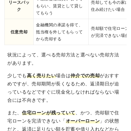
リースバッ
売却しても今の家に
もらい、賃貸として貸し
ク
住み続けたい場合
てもらう
金融機関の承諾を得て、
売却額で住宅ローン
任意売却
抵当権を外してもらって
が完済できない場合
から売却する
状況によって、選べる売却方法と選べない売却方法
があります。
少しでも
高く売りたい
場合は
仲介での売却
がおすす
めですが、売却期間が長くなるため、返済期日が迫
っているなどですぐに現金化しなければならない場
合には不向きです。
また、
住宅ローンが残っていて
、かつ、売却額で住
宅ローンを完済できない「
オーバーローン
」の状態
だと、返済に足りない額を貯蓄や借り入れなどから