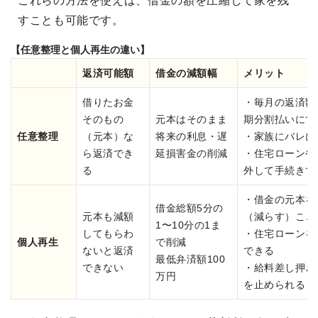
これらの方法を使えば、借金の額を圧縮して家を残
すことも可能です。
【任意整理と個人再生の違い】
返済可能額
借金の減額幅
メリット
借りたお金
・毎月の返済額
そのもの
元本はそのまま
期分割払いにで
任意整理
（元本）な
将来の利息・遅
・家族にバレに
ら返済でき
延損害金の削減
・住宅ローンや
る
外して手続きで
・借金の元本を
借金総額5分の
元本も減額
（減らす）こと
1〜10分の1ま
してもらわ
・住宅ローンを
個人再生
で削減
ないと返済
できる
最低弁済額100
できない
・給料差し押さ
万円
を止められる