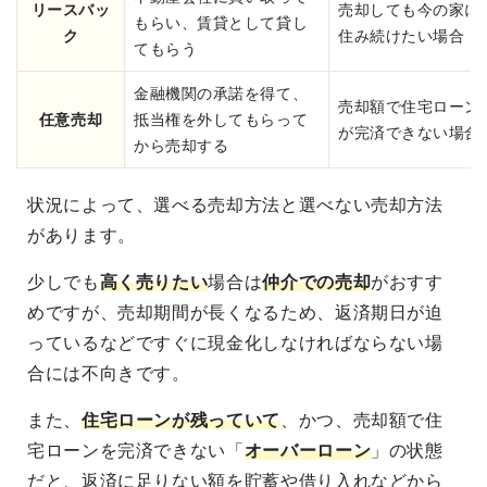
リースバッ
売却しても今の家に
もらい、賃貸として貸し
ク
住み続けたい場合
てもらう
金融機関の承諾を得て、
売却額で住宅ローン
任意売却
抵当権を外してもらって
が完済できない場合
から売却する
状況によって、選べる売却方法と選べない売却方法
があります。
少しでも
高く売りたい
場合は
仲介での売却
がおすす
めですが、売却期間が長くなるため、返済期日が迫
っているなどですぐに現金化しなければならない場
合には不向きです。
また、
住宅ローンが残っていて
、かつ、売却額で住
宅ローンを完済できない「
オーバーローン
」の状態
だと、返済に足りない額を貯蓄や借り入れなどから