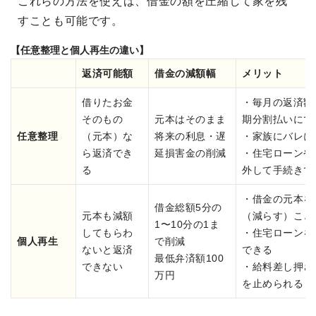
これらの方法を使えば、借金の額を圧縮して家を残
すことも可能です。
【任意整理と個人再生の違い】
返済可能額
借金の減額幅
メリット
借りたお金
・毎月の返済額
そのもの
元本はそのまま
期分割払いにで
任意整理
（元本）な
将来の利息・遅
・家族にバレに
ら返済でき
延損害金の削減
・住宅ローンや
る
外して手続きで
・借金の元本を
借金総額5分の
元本も減額
（減らす）こと
1〜10分の1ま
してもらわ
・住宅ローンを
個人再生
で削減
ないと返済
できる
最低弁済額100
できない
・給料差し押さ
万円
を止められる