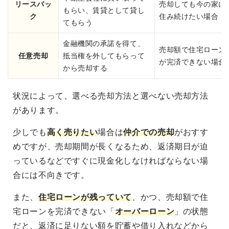
リースバッ
売却しても今の家に
もらい、賃貸として貸し
ク
住み続けたい場合
てもらう
金融機関の承諾を得て、
売却額で住宅ローン
任意売却
抵当権を外してもらって
が完済できない場合
から売却する
状況によって、選べる売却方法と選べない売却方法
があります。
少しでも
高く売りたい
場合は
仲介での売却
がおすす
めですが、売却期間が長くなるため、返済期日が迫
っているなどですぐに現金化しなければならない場
合には不向きです。
また、
住宅ローンが残っていて
、かつ、売却額で住
宅ローンを完済できない「
オーバーローン
」の状態
だと、返済に足りない額を貯蓄や借り入れなどから