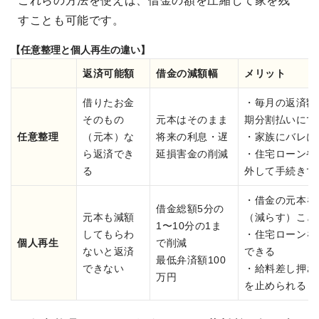
これらの方法を使えば、借金の額を圧縮して家を残
すことも可能です。
【任意整理と個人再生の違い】
返済可能額
借金の減額幅
メリット
借りたお金
・毎月の返済額
そのもの
元本はそのまま
期分割払いにで
任意整理
（元本）な
将来の利息・遅
・家族にバレに
ら返済でき
延損害金の削減
・住宅ローンや
る
外して手続きで
・借金の元本を
借金総額5分の
元本も減額
（減らす）こと
1〜10分の1ま
してもらわ
・住宅ローンを
個人再生
で削減
ないと返済
できる
最低弁済額100
できない
・給料差し押さ
万円
を止められる