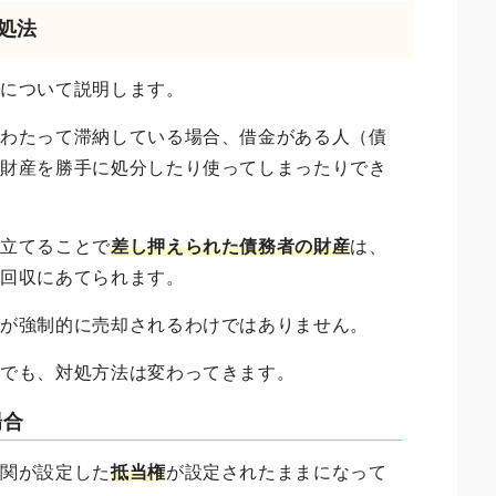
対処法
法
について説明します。
にわたって滞納している場合、借金がある人（債
の財産を勝手に処分したり使ってしまったりでき
し立てることで
差し押えられた債務者の財産
は、
務回収にあてられます。
家が強制的に売却されるわけではありません。
かでも、対処方法は変わってきます。
場合
機関が設定した
抵当権
が設定されたままになって