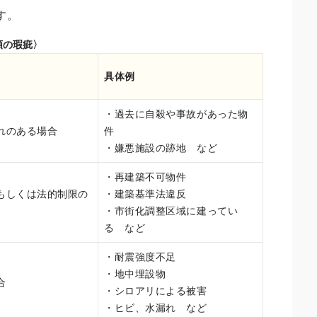
す。
類の瑕疵〉
具体例
・過去に自殺や事故があった物
れのある場合
件
・嫌悪施設の跡地 など
・再建築不可物件
もしくは法的制限の
・建築基準法違反
・市街化調整区域に建ってい
る など
・耐震強度不足
・地中埋設物
合
・シロアリによる被害
・ヒビ、水漏れ など