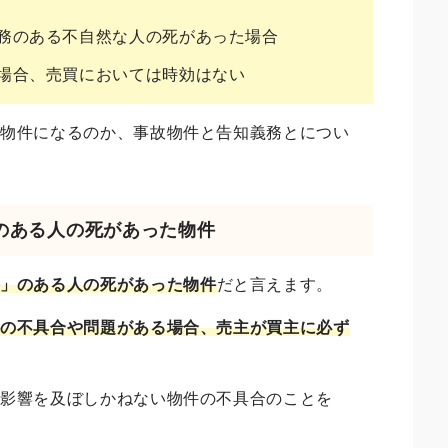
務のある不自然な人の死があった場合
場合、売買においては時効はない
故物件になるのか、事故物件と告知義務とについ
」のある人の死があった物件
務」のある人の死があった物件
だと言えます。
かの不具合や問題がある場合、売主が買主に必ず
に影響を及ぼしかねない物件の不具合のことを