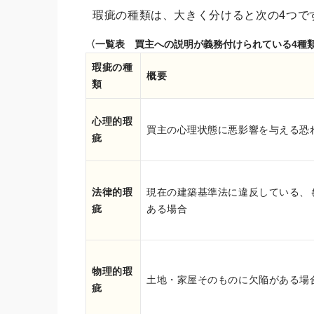
瑕疵の種類は、大きく分けると次の4つで
〈一覧表 買主への説明が義務付けられている4種
瑕疵の種
概要
類
心理的瑕
買主の心理状態に悪影響を与える恐
疵
法律的瑕
現在の建築基準法に違反している、
疵
ある場合
物理的瑕
土地・家屋そのものに欠陥がある場
疵