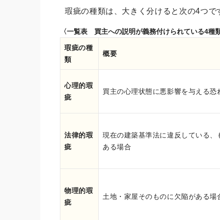
瑕疵の種類は、大きく分けると次の4つで
〈一覧表 買主への説明が義務付けられている4種
瑕疵の種
概要
類
心理的瑕
買主の心理状態に悪影響を与える恐
疵
法律的瑕
現在の建築基準法に違反している、
疵
ある場合
物理的瑕
土地・家屋そのものに欠陥がある場
疵