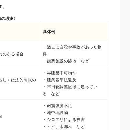
す。
類の瑕疵〉
具体例
・過去に自殺や事故があった物
れのある場合
件
・嫌悪施設の跡地 など
・再建築不可物件
もしくは法的制限の
・建築基準法違反
・市街化調整区域に建ってい
る など
・耐震強度不足
・地中埋設物
合
・シロアリによる被害
・ヒビ、水漏れ など