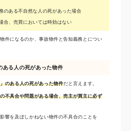
務のある不自然な人の死があった場合
場合、売買においては時効はない
故物件になるのか、事故物件と告知義務とについ
」のある人の死があった物件
務」のある人の死があった物件
だと言えます。
かの不具合や問題がある場合、売主が買主に必ず
に影響を及ぼしかねない物件の不具合のことを