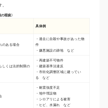
す。
類の瑕疵〉
具体例
・過去に自殺や事故があった物
れのある場合
件
・嫌悪施設の跡地 など
・再建築不可物件
もしくは法的制限の
・建築基準法違反
・市街化調整区域に建ってい
る など
・耐震強度不足
・地中埋設物
合
・シロアリによる被害
・ヒビ、水漏れ など