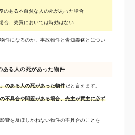
務のある不自然な人の死があった場合
場合、売買においては時効はない
故物件になるのか、事故物件と告知義務とについ
」のある人の死があった物件
務」のある人の死があった物件
だと言えます。
かの不具合や問題がある場合、売主が買主に必ず
に影響を及ぼしかねない物件の不具合のことを