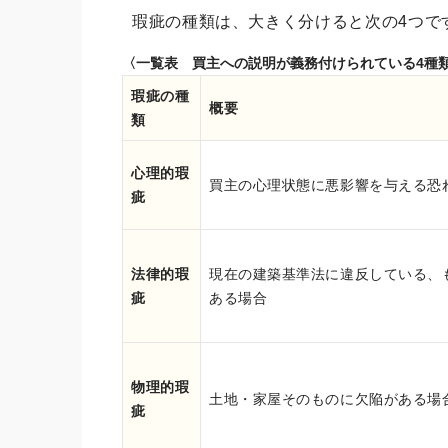
瑕疵の種類は、大きく分けると次の4つで
〈一覧表 買主への説明が義務付けられている4種
瑕疵の種
概要
類
心理的瑕
買主の心理状態に悪影響を与える恐
疵
法律的瑕
現在の建築基準法に違反している、
疵
ある場合
物理的瑕
土地・家屋そのものに欠陥がある場
疵