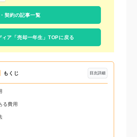
・契約の記事一覧
ディア
「売却一年生」TOPに戻る
もくじ
目次詳細
用
ある費用
法