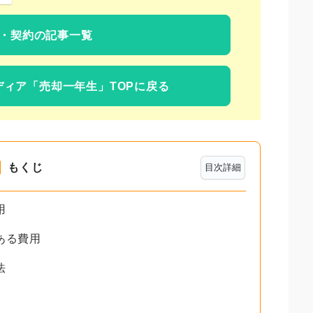
・契約の記事一覧
ディア
「売却一年生」TOPに戻る
もくじ
目次詳細
用
ある費用
法