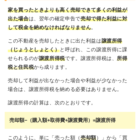
家を買ったときよりも高く売却できて多くの利益が
出た場合
は、翌年の確定申告で
売却で得た利益に対
して税金を納めなければなりません
。
この不動産を売却したときに出た利益は
譲渡所得
（じょうとしょとく）
と呼ばれ、この譲渡所得に課
せられるのが
譲渡所得税
です。譲渡所得税は、
所得
税と住民税
から成ります。
売却して利益が出なかった場合や利益が少なかった
場合は、譲渡所得税を納める必要はありません。
譲渡所得の計算は、次のとおりです。
売却額−（購入額+取得費+譲渡費用）=譲渡所得
このように、単に「売った額（
売却額
）」から「買